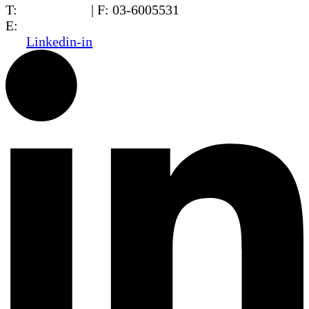
T:
03-6005572
| F: 03-6005531
E:
office@dwo.co.il
Linkedin-in