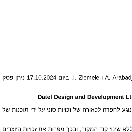
הליך שנדון בבית הדין לצדק של האיחוד האירופי בפני השופטים T. von Danwitz (סגן נשיא בית הדין), A. Arabadjiev ו-I. Ziemele. ביום 17.10.2024 ניתן פסק
Datel Design and Development Lt
למתן החלטה מקדמית לפי סעיף 267 TFEU הוגשה במסגרת הליכים בין Sony ל-Datel, בנוגע להפרה לכאורה של זכויות סוני על ידי תוכנות של
, מאפשרות לשנות את משתני המשחק ללא שינוי קוד המקור, ובכך מפרות את זכויות היוצרים