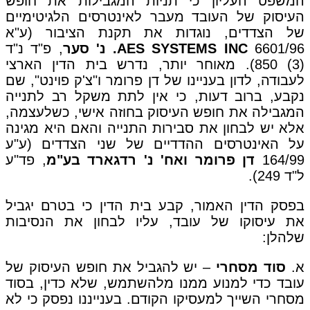
המשפט העליון כי תניות המגבילות את חופש
העיסוק של העובד מעבר לאינטרסים הלגיטימיים
של הצדדים, נוגדות את תקנת הציבור (ע"א
6601/96
AES SYSTEMS INC. נ' סער
, פ"ד נ"ד
(3) 850). מאוחר יותר, נדרש בית הדין הארצי
לעבודה, לדון בעניינו של דן פרומר ו"צ'ק פוינט", שם
נקבע, ברוב דעות, כי אין לתת משקל רב לתנייה
המגבילה את חופש העיסוק בחוזה אישי, כשלעצמה,
אלא יש לבחון את סבירות התנייה והאם היא מגינה
על האינטרסים ההדדיים של שני הצדדים (ע"ע
164/99
דן פרומר ואח' נ' רדגארד בע"מ
, פד"ע
ל"ד 249).
בפסק הדין האמור, קבע בית הדין כי בטרם יגביל
את עיסוקו של עובד, עליו לבחון את הנסיבות
שלהלן:
א.
סוד מסחרי
– יש להגביל את חופש העיסוק של
עובד כדי למנוע ממנו מלהשתמש, שלא כדין, בסוד
מסחרי השייך למעסיקו הקודם. בענייננו נפסק כי לא