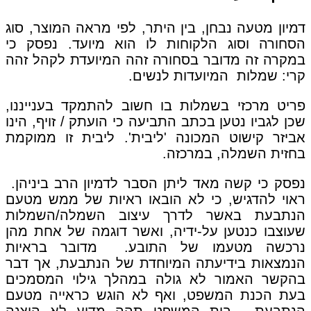
דמיון מטעה נבחן, בין היתר, לפי מראה המוצר, סוג
הסחורה וסוג הלקוחות לו הוא מיועד. נפסק כי
במקרה זה מדובר בסחורה זהה המיועדת לקהל זהה
קרי: שמלות המיועדות לנשים.
פריט מרכזי בשמלות בו חשוב להתמקד בענייננו,
שכן לגביו נטען בכתב התביעה כי הועתק / זויף, הינו
אביזר קישוט המכונה 'ליבית'. ליבית זו ממוקמת
בחזית השמלה, במרכזה.
נפסק כי קשה מאד ליתן הסבר לדמיון הרב ביניהן.
ראוי להדגיש, כי לא הובאו ראיות של ממש מטעם
הנתבעת באשר לדרך עיצוב השמלה/השמלות
שעוצבו כנטען על-ידיה, ואשר דוגמה של אחת מהן
נרכשה מטעמו של התובע. מדובר בראיות
הנמצאות בידיעתה המיוחדת של הנתבעת, אך דבר
בהקשר האמור לא גולה במהלך גילוי המסמכים
בעת הכנת המשפט, ואף לא הוגש כראייה מטעם