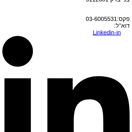
טל:03-6005572
פקס:03-6005531
דוא"ל:
office@dwo.co.il
Linkedin-in