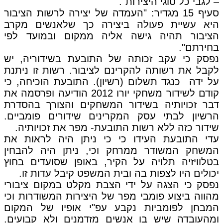
– לגבי כל סוגי היצירות".
סעיף 15 מגדיר: "העמדה של יצירה לרשות הציבור
היא עשיית פעולה ביצירה כך שלאנשים מקרב
הציבור תהיה גישה אליה ממקום ובמועד לפי
בחירתם".
נפסק כי עקב זכותה של התובעת בשידוריה, יש
לקבל את רשותה להקרינם לציבור. רשות זו ניתנת
על ידה כנגד תשלום (רשיון). התובעת הוכיחה, כי
קודם לשידור משחקי יורו 2012 הודיעה ופרסמה את
דבר זכויותיה בשידור המשחקים והצורך בהסדרת
הרשיון לבתי עסק המקרינים שידורים פומביים.
שידור כזה ללא רשות התובעת- מפר את זכויותיה.
עדי התובעת העידו כי כי ניתן היה לראות את
המשחק המשודר ממרחק וכי, ניתן היה להבחין
בטלוויזיה תלויה על הקיר, באופן שסועדים בחוץ
יכולים היו לצפות בה ובית המשפט קיבל עדות זו.
נפסק כי הצגה על ידי הצבת מקלט במקום ציבורי
מהווה ביצוע פומבי מפר של היצירות המשודרות וכי
המבחן לפומביות נקבע עפ"י אופיו של המקום
ומהעובדה שיש בו אנשים מזדמנים ולא קבועים.