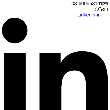
פקס:03-6005531
דוא"ל:
office@dwo.co.il
Linkedin-in