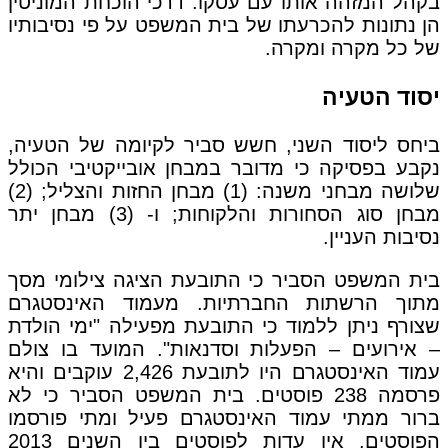
בקהל המזהה אותו עם עסקו. דרכי הוכחת המוניטין
הן נתונות להכרעתו של בית המשפט על פי נסיבותיו
של כל מקרה ומקרה.
יסוד הטעיה
ביחס ליסוד השני, חשש סביר לקיומה של הטעיה,
נקבע בפסיקה כי מדובר במבחן אובייקטיבי הכולל
שלושה מבחני משנה: (1) מבחן החזות והצליל; (2)
מבחן סוג הסחורות והלקוחות; ו- (3) מבחן יתר
נסיבות העניין.
בית המשפט הסביר כי התובעת הציגה צילומי מסך
מתוך הרשתות החברתיות. מעמוד האינסטגרם
שצורף ניתן ללמוד כי התובעת מפעילה "ימי הולדת
– אירועים – הפעלות וסדנאות". המועד בו צולם
עמוד האינסטגרם היו לתובעת 2,426 עוקבים והיא
פרסמה 238 פוסטים. בית המשפט הסביר כי לא
ברור ממתי עמוד האינסטגרם פעיל ומתי פורסמו
הפוסטים. אין עדות לפוסטים בין השנים 2013