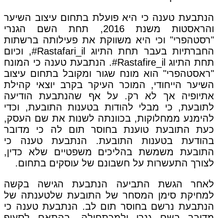
הנתבעת טענה כי היא פועלת בתחום עיצוב השיער
והראסטות משנת 2016, תחת השם הגנרי
"רסטהפרי" וכי היא משווקת את פעילותה ברשתות
החברתיות בעבר תחת התיוג Rastafari_il#, וכיום
תחת התיוג Rastafire_il#. הנתבעת טענה כי המונח
"ראסטהפרי" הוא מונח שגור ומקובל בתחום עיצוב
השיער הייחודי, המוכר העיקר בקרב יוצאי קהילת
אתיופיה אך לא רק. על אף שהנתבעת הודיעה
לתובעת, כי מבלי להודות בטענות התובעת, וכדי
להימנע ממחלוקות, בכוונתה לשנות את שם העסק,
כעת התובעת טוענת בחוסר תום לה כי מדובר
בהודעת בטענות התובעת. הנתבעת טענה כי
התובעת משמשת בהליכים משפטיים שלא כדין,
לצורך התעשרות על חשבונם של עוסקים בתחום.
לאחר הגשת התביעה הנתבעת הגישה בקשה
למחיקת סימן המסחר של התובעת שלטענתה של
הנתבעת נרשם בחוסר תום לב. הנתבעת טענה כי
מדובר בשם גנרי ולמכתחילה, בהתאם לסעיף