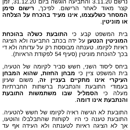
נרשם 3.11.20 והתביעה הוגשה ביום 31.12.20, זמן
קצר מאוד לאחר הרישום. לפיכך,
רישום סימן
המסחר כשלעצמו, אינו מעיד בהכרח על הצלחה
או מוניטין
.
בית המשפט קבע כי
התובעת כשלה בהוכחת
המוניטין הנטען
על ידה בכתב התביעה ולא הציגה
ראיות לקיומו. טענתה מבוססת רק על עדותה ולא די
בכך להוכחת מוניטין (סעיף 54 לפקודת הראיות).
ביחס ליסוד השני, חשש סביר לקיומה של הטעיה,
בית המשפט ציין כי
מבחן החזות, שהוא המבחן
העיקרי אינו מתקיים בעניין זה
, משום שעיון
בעמודי התובעת והנתבעת ברשתות החברתיות
מעלה כי
הסמליל שבו משתמשות התובעת
והנתבעת אינו דומה
.
התובעת לא הגישה ראיה לקיומו של חשש להטעיה.
התובעת טענה כי היו לקוחות שהתבלבלו והוטעו,
אך לא הציגה ראיות לטענתה ולא העידה אף עד