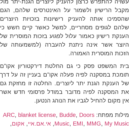
עשויה להתפרש כרצון להעניק ליוצרים הגנת-יתר מול
מקבל הרישיון ולשמור על האינטרסים שלהם, הגם
שהסמיכו אותה להעניק רישיונות בזכויות היוצרים
שלהם לגופים מסחריים, למשל כאשר קיים חשש כי
הענקת רישיון כאמור עלול לפגוע בזכות המוסרית של
היוצר אשר אינה ניתנת להעברה (למשמעותה של
הזכות המוסרית האמורה.
בית המשפט פסק כי גם החלטת דירקטוריון אקו"ם
תומכת במסקנה לפיה פעלה אקו"ם בעניין זה על דרך
של הענקת הגנת יתר ליוצרים. החלטה זו מחזקת גם
את המסקנה לפיה מדובר במודל פרסומי חדש אשר
אין מקום להחיל לגביו את הנוהג הנטען.
מילות מפתח:
Doors
,
Budde
,
blanket license
,
ARC
My Music
,
MMG
,
EMI
,
Music
,
אי.אם.איי
,
אקום
,