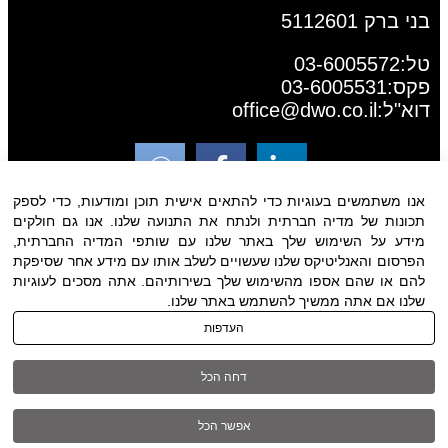
בני ברק 5112601
טל:03-6005572
פקס:03-6005531
דוא"ל:
office@dwo.co.il
אנו משתמשים בעוגיות כדי להתאים אישית תוכן ומודעות, כדי לספק
תכונות של מדיה חברתית ולנתח את התנועה שלנו. אנו גם חולקים
מידע על השימוש שלך באתר שלנו עם שותפי המדיה החברתית,
הפרסום והאנליטיקס שלנו שעשויים לשלב אותו עם מידע אחר שסיפקת
להם או שהם אספו מהשימוש שלך בשירותיהם. אתה מסכים לעוגיות
שלנו אם אתה ממשיך להשתמש באתר שלנו.
תנאי שימוש
|
הצהרת נגישות
| כל
העדפות
הזכויות שמורות ל DWO ©
דחה הכל
03-6005572
אפשר הכל