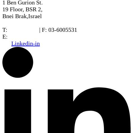
1 Ben Gurion St.
19 Floor, BSR 2,
Bnei Brak,Israel
T:
03-6005572
| F: 03-6005531
E:
office@dwo.co.il
Linkedin-in