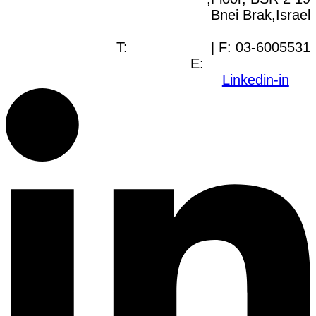
Bnei Brak,Israel
T:
03-6005572
| F: 03-6005531
E:
office@dwo.co.il
Linkedin-in