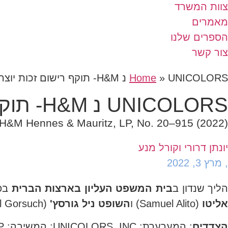
צוות המשרד
מאמרים
הספרים שלנו
צור קשר
UNICOLORS נ H&M- תוקף רישום זכות יוצרים בארה”ב (עליון ארה”ב)
»
Home
UNICOLORS נ H&M- תוקף רישום זכות יוצרים בארה"ב (עליון ארה"ב)
. H&M Hennes & Mauritz, LP, No. 20–915 (2022)
יונתן דרורי וקורל מנע
,
מרץ 3, 2022
ליך שנדון ב
בית המשפט העליון בארצות הברית
בפ
אליטו
(Samuel Alito) ו
השופט ניל גורסץ'
(Neil Gorsuch).
הצדדים
: המערערת: UNICOLORS, INC; המשיבה: H&M HENNES & MAURITZ, L. P.