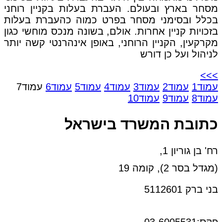
מסחר בארץ ובעולם. העברת בעלות בקניין רוחני
בכלל ובסימני מסחר בפרט כמוה כהעברת בעלות
בזכויות קניין אחרות. אולם, בשונה מנכס מוחשי כגון
מקרקעין, הקניין הרוחני, באופן אינהרנטי קשה יותר
לניהול ועל כן דורש
>>>
עמוד
1
עמוד
2
עמוד
3
עמוד
4
עמוד
5
עמוד
6
עמוד
7
עמוד
8
עמוד
9
עמוד
10
כתובת המשרד בישראל
רח' בן גוריון 1,
(מגדל בסר 2), קומה 19
בני ברק 5112601
טל:03-6005572