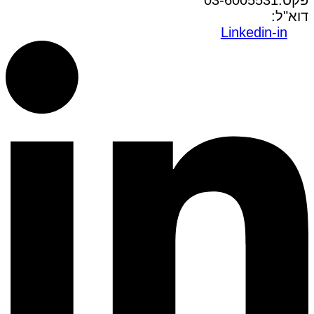
פקס:03-6005531
דוא"ל:
office@dwo.co.il
Linkedin-in