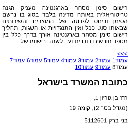
רישום סימן מסחר בארגנטינה מעניק הגנה
טריטוריאלית באותה מדינה בלבד בסוג בו נרשם
הסימן וביחס לפרטה של המוצרים והשירותים
שבאותו סוג. ככל ואין התנגדויות או השגות, תהליך
רישום סימן מסחר בארגנטינה אורך בדרך כלל בין
מספר חודשים בודדים ועד לשנה. רישומו של
>>>
עמוד
1
עמוד
2
עמוד
3
עמוד
4
עמוד
5
עמוד
6
עמוד
7
עמוד
8
עמוד
9
עמוד
10
כתובת המשרד בישראל
רח' בן גוריון 1,
(מגדל בסר 2), קומה 19
בני ברק 5112601