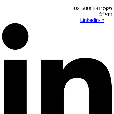
טל:03-6005572
פקס:03-6005531
דוא"ל:
office@dwo.co.il
Linkedin-in