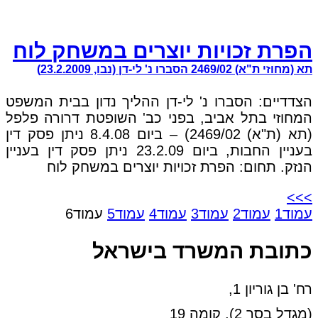
הפרת זכויות יוצרים במשחק לוח
תא (מחוזי ת"א) 2469/02 הסברו נ' לי-דן (נבו, 23.2.2009)
הצדדיים: הסברו נ' לי-דן ההליך נדון בבית המשפט
המחוזי בתל אביב, בפני כב' השופטת דרורה פלפל
(תא (ת"א) 2469/02) – ביום 8.4.08 ניתן פסק דין
בעניין החבות, ביום 23.2.09 ניתן פסק דין בעניין
הנזק. תחום: הפרת זכויות יוצרים במשחק לוח
>>>
עמוד
1
עמוד
2
עמוד
3
עמוד
4
עמוד
5
עמוד
6
כתובת המשרד בישראל
רח' בן גוריון 1,
(מגדל בסר 2), קומה 19