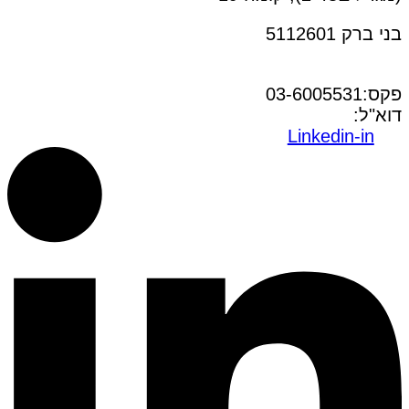
בני ברק 5112601
טל:03-6005572
פקס:03-6005531
דוא"ל:
office@dwo.co.il
Linkedin-in