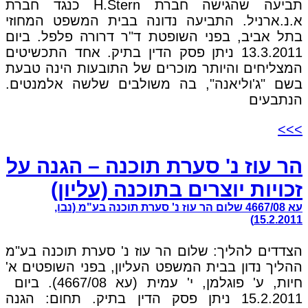
תביעה שהגישה חברת H.Stern כנגד חברת
א.נ.ארניל. התביעה נדונה בבית המשפט המחוזי
בתל אביב, בפני השופטת ד"ר דרורה פלפל. ביום
13.3.2011 ניתן פסק הדין בתיק. אחד התכשיטים
המצליחים והיותר מוכרים של התובעות הינה טבעת
בשם "ג'וליאנה", בה משולבים שלשה אלמנטים.
הנתבעים
>>>
הר עוז נ' סערת תוכנה – הגנה על
זכויות יוצרים בתוכנה (עליון)
עא 4667/08 שלום הר עוז נ' סערת תוכנה בע"מ (נבו,
15.2.2011)
הצדדים להליך: שלום הר עוז נ' סערת תוכנה בע"מ
ההליך נדון בבית המשפט העליון, בפני השופטים א'
חיות, ע' פוגלמן, י' עמית (עא 4667/08). ביום
15.2.2011 ניתן פסק הדין בתיק. תחום: הגנה