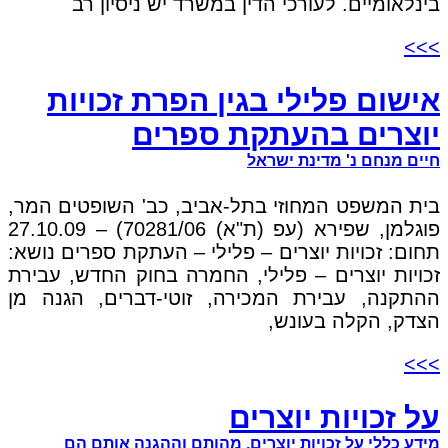
בינלאומיים. לעורכי הדין במשרד יש ניסיון רב
>>>
אישום פלילי בגין הפרת זכויות
יוצרים בהעתקת ספרים
חיים מנחם נ' מדינת ישראל
בית המשפט המחוזי בתל-אביב, כב' השופטים המר,
פוגלמן, שפירא (עפ (ת"א) 70281/06) – 27.10.09
תחום: זכויות יוצרים – פלילי – העתקת ספרים נושא:
זכויות יוצרים – פלילי, החמרה בחוק החדש, עבירת
ההתקנה, עבירת המכירה, זוטי-דברים, הגנה מן
הצדק, הקלה בעונש,
>>>
על זכויות יוצרים
מידע כללי על זכויות יוצרים, מהותם וההגנה אותם הם