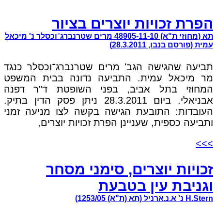
הפרת זכויות יוצרים בציור
תא (מחוזי ת"א) 48905-11-10 מרים שטרנברג־וכסלר נ' מיכאל
עמית (פורסם בנבו, 28.3.2011)
תביעה שהגישה הגב' מרים שטרנברג־וכסלר כנגד
מר מיכאל עמית. התביעה נדונה בבית המשפט
המחוזי בתל אביב, בפני השופטת ד"ר דפנה
אבניאלי. ביום 28.3.2011 ניתן פסק הדין בתיק.
העובדות: התובעת הגישה בקשה לצו מניעה זמני
ותביעה כספית, שעניינן הפרת זכויות יוצרים,
>>>
זכויות יוצרים, סימני מסחר
וגניבת עין בטבעת
H.Stern נ' א.נ.ארניל (תא (ת"א) 1253/05)