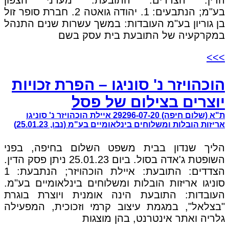
בע"מ; הנתבעים: 1. יהודה גואטה 2. חברת סופר זול
בן גוריון בע"מ העובדות: במשך עשרות שנים התנהל
במקרקעיה של התובעת בית עסק בשם
>>>
הוכהויזר נ' סוניגו – הפרת זכויות
יוצרים בצילום של פסל
ת"א (שלום חיפה) 29296-07-20 איילת הוכהויזר נ' סוניגו
אריזות הובלות ומשלוחים בינלאומיים בע"מ (נבו, 25.01.23)
הליך שנדון בבית משפט השלום בחיפה, בפני
השופטת ג'אדה בסול. ביום 25.01.23 ניתן פסק הדין.
הצדדים: התובעת: איילת הוכהויזר; הנתבעת: 1
סוניגו אריזות הובלות ומשלוחים בינלאומיים בע"מ.
העובדות: התובעת הינה אומנית ויוצרת בוגרת
"בצלאל", במגמת עיצוב קרמי וזכוכית, המפעילה
גלריה ואתר אינטרנט, בהן מוצגות