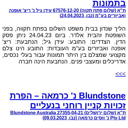
בתמונות
ת"א (שלום פתח תקוה) 67576-12-20 עידן גיל נ' ריצ' אופנה
ואביזרים בע"מ (נבו, 24.04.2023)
הליך שנדון בבית משפט השלום בפתח תקווה, בפני
השופטת זהבית אלדר. ביום 24.04.23 ניתן פסק
הדין. הצדדים: התובע: עידן גיל; הנתבעת: ריצ'
אופנה ואביזרים בע"מ העובדות: התובע הינו צלם
מקצועי שמצלם בין היתר תמונות עבור בעלי נכסים,
אדריכלים ומעצבי פנים. הנתבעת הינה חברה
>>>
Blundstone נ' כרמאה – הפרת
זכויות קניין רוחני בנעליים
ת"א (שלום ירושלים) 27355-04-21 Blundstone Australia
Pty Ltd נ' ווסים כרמאה (נבו, 09.03.2023)