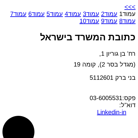
>>>
עמוד
1
עמוד
2
עמוד
3
עמוד
4
עמוד
5
עמוד
6
עמוד
7
עמוד
8
עמוד
9
עמוד
10
כתובת המשרד בישראל
רח' בן גוריון 1,
(מגדל בסר 2), קומה 19
בני ברק 5112601
טל:03-6005572
פקס:03-6005531
דוא"ל:
office@dwo.co.il
Linkedin-in