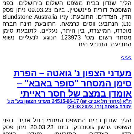
הליך שנדון בבית משפט השלום בירושלים, בפני
השופטת דורית פיינשטיין. ביום 09.03.23 ניתן פסק
הדין. הצדדים: התובעת: Blundstone Australia Pty
Ltd; הנתבע: ווסים כרמאה. התובעת הינה חברה
מוכרת, המייצרת, בין היתר, נעליים. לתובעת סימן
מסחר רשום מס' 123973 הנוגע לנעליים נשוא
התביעה. הנתבע הינו
>>>
מעדני הצפון נ' גואטה – הפרת
סימן המסחר "סופר באבא" –
אומדן במצב של חסר ראייתי
ת"א (מחוזי תל אביב-יפו) 24515-06-17 מעדני הצפון בע"מ נ'
יהודה גואטה (נבו, 20.03.2023)
הליך שנדון בבית המשפט המחוזי בתל אביב, בפני
השופט גרשון גוטובניק. ביום 20.03.23 ניתן פסק
הדין. הצדדים: התובעת: מעדני הצפון