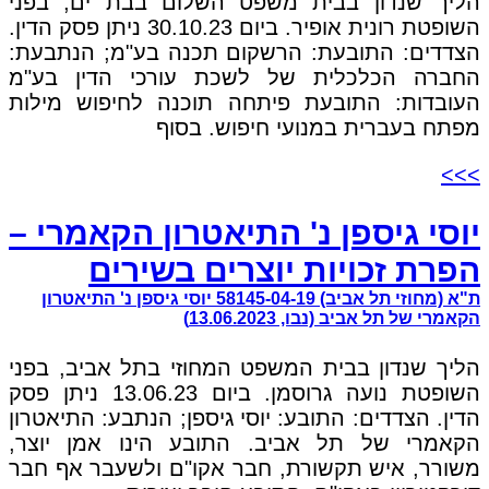
הליך שנדון בבית משפט השלום בבת ים, בפני
השופטת רונית אופיר. ביום 30.10.23 ניתן פסק הדין.
הצדדים: התובעת: הרשקום תכנה בע"מ; הנתבעת:
החברה הכלכלית של לשכת עורכי הדין בע"מ
העובדות: התובעת פיתחה תוכנה לחיפוש מילות
מפתח בעברית במנועי חיפוש. בסוף
>>>
יוסי גיספן נ' התיאטרון הקאמרי –
הפרת זכויות יוצרים בשירים
ת"א (מחוזי תל אביב) 58145-04-19 יוסי גיספן נ' התיאטרון
הקאמרי של תל אביב (נבו, 13.06.2023)
הליך שנדון בבית המשפט המחוזי בתל אביב, בפני
השופטת נועה גרוסמן. ביום 13.06.23 ניתן פסק
הדין. הצדדים: התובע: יוסי גיספן; הנתבע: התיאטרון
הקאמרי של תל אביב. התובע הינו אמן יוצר,
משורר, איש תקשורת, חבר אקו"ם ולשעבר אף חבר