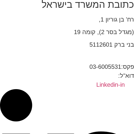
כתובת המשרד בישראל
רח' בן גוריון 1,
(מגדל בסר 2), קומה 19
בני ברק 5112601
טל:03-6005572
פקס:03-6005531
דוא"ל:
office@dwo.co.il
Linkedin-in