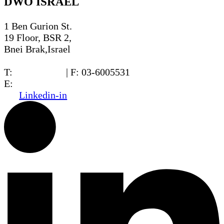
DWO ISRAEL
1 Ben Gurion St.
19 Floor, BSR 2,
Bnei Brak,Israel
T:
03-6005572
| F: 03-6005531
E:
office@dwo.co.il
Linkedin-in