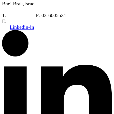
Bnei Brak,Israel
T:
03-6005572
| F: 03-6005531
E:
office@dwo.co.il
Linkedin-in