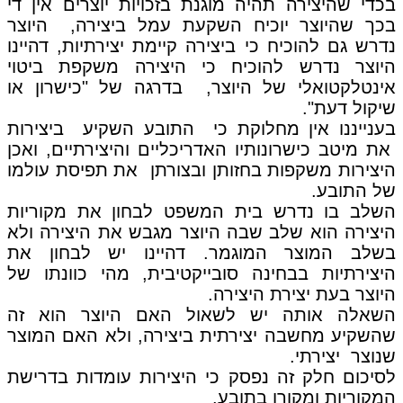
בכדי שהיצירה תהיה מוגנת בזכויות יוצרים אין די
בכך שהיוצר יוכיח השקעת עמל ביצירה, היוצר
נדרש גם להוכיח כי ביצירה קיימת יצירתיות, דהיינו
היוצר נדרש להוכיח כי היצירה משקפת ביטוי
אינטלקטואלי של היוצר, בדרגה של "כישרון או
שיקול דעת".
בענייננו אין מחלוקת כי התובע השקיע ביצירות
את מיטב כישרונותיו האדריכליים והיצירתיים, ואכן
היצירות משקפות בחזותן ובצורתן את תפיסת עולמו
של התובע.
השלב בו נדרש בית המשפט לבחון את מקוריות
היצירה הוא שלב שבה היוצר מגבש את היצירה ולא
בשלב המוצר המוגמר. דהיינו יש לבחון את
היצירתיות בבחינה סובייקטיבית, מהי כוונתו של
היוצר בעת יצירת היצירה.
השאלה אותה יש לשאול האם היוצר הוא זה
שהשקיע מחשבה יצירתית ביצירה, ולא האם המוצר
שנוצר יצירתי.
לסיכום חלק זה נפסק כי היצירות עומדות בדרישת
המקוריות ומקורן בתובע.