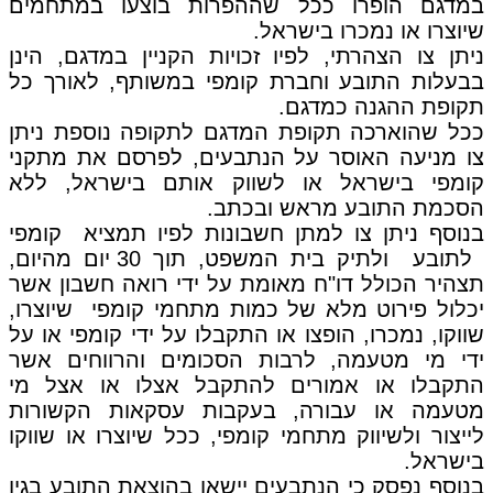
במדגם הופרו ככל שההפרות בוצעו במתחמים
שיוצרו או נמכרו בישראל.
ניתן צו הצהרתי, לפיו זכויות הקניין במדגם, הינן
בבעלות התובע וחברת קומפי במשותף, לאורך כל
תקופת ההגנה כמדגם.
ככל שהוארכה תקופת המדגם לתקופה נוספת ניתן
צו מניעה האוסר על הנתבעים, לפרסם את מתקני
קומפי בישראל או לשווק אותם בישראל, ללא
הסכמת התובע מראש ובכתב.
בנוסף ניתן צו למתן חשבונות לפיו תמציא קומפי
לתובע ולתיק בית המשפט, תוך 30 יום מהיום,
תצהיר הכולל דו"ח מאומת על ידי רואה חשבון אשר
יכלול פירוט מלא של כמות מתחמי קומפי שיוצרו,
שווקו, נמכרו, הופצו או התקבלו על ידי קומפי או על
ידי מי מטעמה, לרבות הסכומים והרווחים אשר
התקבלו או אמורים להתקבל אצלו או אצל מי
מטעמה או עבורה, בעקבות עסקאות הקשורות
לייצור ולשיווק מתחמי קומפי, ככל שיוצרו או שווקו
בישראל.
בנוסף נפסק כי הנתבעים יישאו בהוצאת התובע בגין