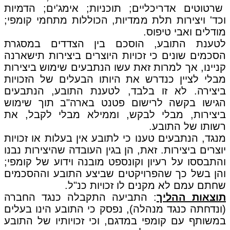
שרטוטים אדריכליים; תוכניות; אימג'ים; הדמיות
וכד' ויצירות תלת ממדיות, הכוללות מתחמי קומפי;
מודלים ואבי טיפוס.
לטענת התובע, הוסכם בין הצדדים במסגרת
הסכמים שונים כי זכויות היוצרים ביצירות תישארנה
קניינו, אך למרות זאת עשו הנתבעים שימוש ביצירות
מבלי לציין כנדרש את היותו הבעלים של הזכויות
ביצירה. לא זו בלבד, לטענת התובע, הנתבעים
הגישו בקשה לרישום פטנט בארה"ב תוך שימוש
ביצירות, מבלי לבקש, וממילא מבלי לקבל, את
רשותו של התובע.
מנגד, הנתבעים טענו כי לתובע אין בעלות או זכויות
יוצרים ביצירות. זאת, הן בגין העובדה שהיצירות נבנו
והתבססו על רעיון וקונספט מובנה וידוע של קומפי;
והן בשל כך שהפרויקטים שביצע התובע וההסכמים
שחתם עמם לא מקנים לו זכויות כנ"ל.
תוצאות ההליך
: התביעה התקבלה כנגד החברה
(ונדחתה כנגד מנהלה), נפסק כי התובע הינו בעלים
במשותף עם קומפי במדגם, וכי זכויותיו של התובע