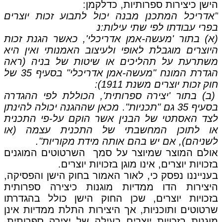
הישן כיצירות ספרותיות, כדלקמן:
"אדריכל המתכנן מבנה יכול לתבוע זכות יוצרים
בפרי עבודתו לפי שתי עילות:נ
(א) בתור 'מעשה-אמן אדריכלי', כאשר הגנת זכות
היוצרים מוגבלת לאופי ולעיצוב האמנותי ואין היא
משתרעת על תהליכים או שיטות של בניה (ראה
הגדרת המונח "מעשה-אמן אדריכלי" בסעיף 35 של
חוק זכות יוצרים משנת 1911):
(ב) בתור 'יצירה ספרותית', הכוללת לפי ההגדרה
בסעיף 35 גם "תכניות". מכאן שההגנה יכולה להינתן
לצד האסתטי של הבנין אשר הוקם על-פי התכנית
או לתוכן המחשבתי של התכנית עצמה (או
לשניהם), אם יש בהם אותה מידת מקוריות".
אולם המוצר שמיוצר על סמך השרטוטים המוגנים
בזכויות יוצרים, אינו מוגן בזכויות יוצרים.
בענייננו נפסק כי, לאור האמור בחוק הישן והפסיקה,
היצירות הדו ממדיות מוגנות כיצירה ספרותית
בזכויות יוצרים, שכן החוק הישן כולל בהגדרתו
שרטוטים ותוכניות, אך היצירות התלת ממדיות אינן
מוגנות בזכויות יוצרים בעילה של יצירה ספרותית.