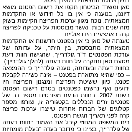
דמיון ויכולת המצאתית מאידך גיסא.
סאן ומשרד הביטחון תקפו את רישום הפטנט מושא
דיוננו, בטענה כי אין בו כל חידוש או התקדמות
המצאתית, נוכח מגוון ערכות הפריצה הקיימות בשוק
מזה שנים רבות, ואשר מבוססות על טכניקה לפריצה
קרה באמצעים הידראוליים.
טענתה של סאן כי אין בפטנט חדשנות או התקדמות
המצאתית מתבססת, בין היתר, על עדותה של
עורכת הפטנטים ד"ר גולדרייך, שהגישה חוות דעת
מטעם סאן ונחקרה על חוות דעתה (להלן: גולדרייך).
בחוות דעתה ובעדותה, טענה גולדרייך כי ההמצאה
– כפי שהיא מתוארת בפטנט – אינה כשירה לקבלת
פטנט, כיוון ששיטת הפריצה ומנגנון הפריצה היו
ידועים ואף נרשמו כפטנטים בטרם רישום הפטנט
בשנת 2007. בחוות הדעת מפורטים מספר רב של
פטנטים זרים הנכללים בקטגוריה זו, וצורפו מספר
קטלוגים של חברות אחרות שייצרו ערכות פריצה
קרה לפני תאריך הגשת הפטנט.
בית המשפט המחוזי קיבל את האמור בחוות דעתה
של גולדרייך, בציינו כי מדובר בעדה "בעלת מומחיות