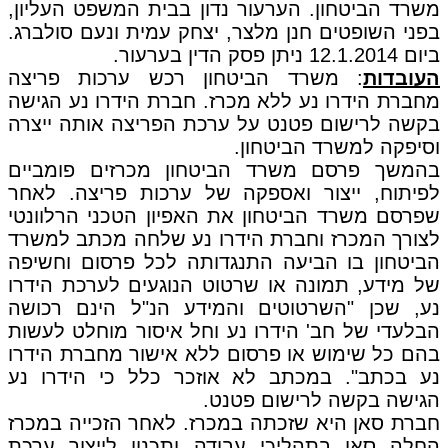
משרד הביטחון. הערעור נדון בבית המשפט העליון,
בפני השופטים חנן מלצר, יצחק עמית ונעם סולברג.
ביום 12.1.2014 ניתן פסק הדין בערעור.
העובדות
: משרד הביטחון רכש ערכות פריצה
מחברת הידרו נע ללא מכרז. חברת הידרו נע הגישה
בקשה לרישום פטנט על ערכת הפריצה אותה ייצרה
וסיפקה למשרד הביטחון.
בהמשך פרסם משרד הביטחון מכרזים פומביים
לפיתוח, ייצור ואספקה של ערכות פריצה. לאחר
שפרסם משרד הביטחון את האפיון הטכני הרלוונטי
לצורך המכרז וחברת הידרו נע שלחה מכתב למשרד
הביטחון בו הביעה התנגדותה לכל פרסום וחשיפה
של מידע, תמונה או שרטוט הנוגעים לערכת הידרו
נע, שכן "השרטוטים והמידע הנ"ל הינם רכושה
הבלעדי של חב' הידרו נע וחל איסור מוחלט לעשות
בהם כל שימוש או פרסום ללא אישור מחברת הידרו
נע בכתב". במכתב לא אוזכר כלל כי הידרו נע
הגישה בקשה לרישום פטנט.
חברת סאן היא שזכתה במכרז. לאחר הזכייה במכרז
החלה סאן בתהליכי עבודה ותכנון לייצור ערכת