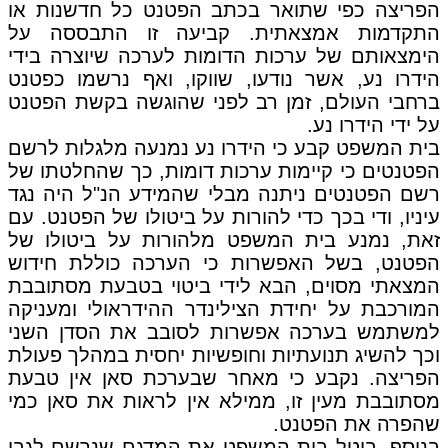
הפריצה כפי שתואר בכתב הפטנט כל חדשנות או
התקדמות אמצאתית. קביעה זו התבססה על
הימצאותם של ערכות הדומות לערכה שיוצרה בידי
הידרו נע, אשר נודעו, שווקו, ואף נרשמו כפטנט
ברחבי העולם, זמן רב לפני שהוגשה בקשת הפטנט
על ידי הידרו נע.
בית המשפט קבע כי הידרו נע נמנעה מלגלות לרשם
הפטנטים כי קיימות ערכות דומות, כך שהחלטתו של
רשם הפטנטים ניתנה מבלי שהמידע הנ"ל היה נגד
עיניו, ודי בכך כדי להורות על ביטולו של הפטנט. עם
זאת, נמנע בית המשפט מלהורות על ביטולו של
הפטנט, בשל האפשרות כי הערכה כוללת חידוש
המצאתי מסוים, הבא לידי ביטוי בטבעת מסתובבת
המורכבת על יחידת הצילינדר ההידראולי ומעניקה
למשתמש בערכה אפשרות לסובב את הסדן השני
וכך להשיג תנועתיות וחופשיות יחסית במהלך פעולת
הפריצה. נקבע כי מאחר שבערכת סאן אין טבעת
מסתובבת מעין זו, ממילא אין לראות את סאן כמי
שהפרה את הפטנט.
בנוסף, ביטל בית המשפט את המדגם שנרשם לגבי