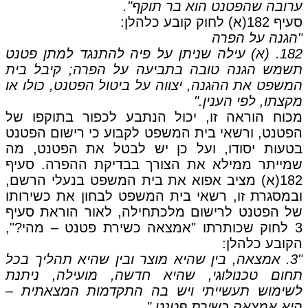
ערובה שהפטנט הוא בר תוקף".
סעיף 182(א) לחוק קובע כלהלן:
"הגנה על הפרה
182. (א) עילה שניתן על פיה להתנגד למתן פטנט
תשמש הגנה טובה בתביעה על הפרה; קיבל בית
המשפט את ההגנה, יצווה על ביטול הפטנט, כולו או
מקצתו, לפי הענין."
מכוח הוראה זו, יכול הנתבע לכפור בתוקפו של
הפטנט, ורשאי בית המשפט לקבוע כי רישום הפטנט
בטעות יסודו, ועל כן יש לבטל את הפטנט, מה
שמייתר ממילא את הצורך בבדיקת ההפרה. סעיף
182(א) מציב אפוא את בית המשפט בנעלי הרשם,
ובמסגרת זו, רשאי בית המשפט לבחון את כשירותו
של הפטנט לרישום מלכתחילה, לאור הוראת סעיף
3 לחוק שכותרתו "אמצאה כשירת פטנט – מהי?",
הקובע כלהלן:
"3. אמצאה, בין שהיא מוצר ובין שהיא תהליך בכל
תחום טכנולוגי, שהיא חדשה, מועילה, ניתנת
לשימוש תעשייתי ויש בה התקדמות המצאתית –
היא אמצאה כשירת פטנט."