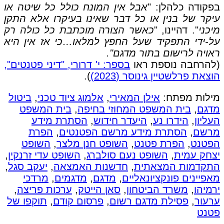
בפקודה כלהלן: "
אבל אין המונח כולל כל שיטה או
עיקר של בנין או כל דבר שאינו בעיקרו אלא התקן
מיכני
". דהיינו, "
כאשר הצורה מוכתבת כל כולה רק
על-ידי התפקיד שעל החפץ למלאו…כי אז אין היא
ראויה לרישום בתור מדגם".
(להרחבה נוספת ראו
בספר: י' דרורי, "דיני פטנטים",
הוצאת פרלשטיין גינוסר (2023)
).
מילות מפתח:
אילן המאירי
,
אלמוג ציוד טכני
,
ביטול
מדגם
,
בית המשפט המחוזי בחיפה
,
בית המשפט
העליון
,
הידרו נע
,
היעדר חידוש
,
הסתרת מידע
מרשם
,
הסתרת מידע מרשם הפטנטים
,
הפרת
הפטנט
,
הפרת פטנט
,
השופט חנן מלצר
,
השופט
יצחק עמית
,
השופט נעם סולברג
,
השופט עדי זרנקין
,
התקדמות המצאתית
,
חדשנות האמצאה
,
יעקב סגל
,
מאפיינים פונקציונאליים
,
מדגם
,
מדגמים
,
מרדכי
ירמיהו
,
משרד הביטחון
,
סאן הייטק
,
ערכות פריצה
,
ערעור
,
פסילת מדגם רשום
,
פרסום קודם
,
תוקפו של
פטנט