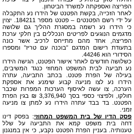
הפריצה ואספקתה למשרד הביטחון.
לאחר הזכייה, בקשת הפטנט של הידרו נע התקבלה
על ידי רשם הפטנטים – פטנט מספר 184211. יצוין
כי הידרו נע רשמה במסגרת ההליך גם שלושה
מדגמים הנוגעים לפריטים הנכללים בין חלקי ערכת
הפריצה, אחד מהם מתייחס לרכיב אשר כונה
בתעודת רישום המדגם "בוכנה עם טריז" ומספרו
הסידורי הוא 44246.
כשלושה חודשים לאחר אישור הפטנט, הגישה הידרו
נע תביעה לבית המשפט המחוזי כנגד המשיבים,
בעילה של הפרת פטנט. בכתב התביעה, עתרה
הידרו נע לצו מניעה קבוע שימנע את אספקת
הערכה, צו עשה לאיסוף הערכות המפרות שכבר
חולקו, ולפיצוי כספי בסך 3,376,940 ₪ בגין הפרת
הפטנט. בד בבד עתרה הידרו נע למתן צו מניעה
זמני.
פסק הדין של בית המשפט המחוזי
: בפסק דינו
דחה בית משפט קמא את התביעה על שלל
טענותיה. בעניין הפרת הפטנט נקבע, כי אין במנגנון