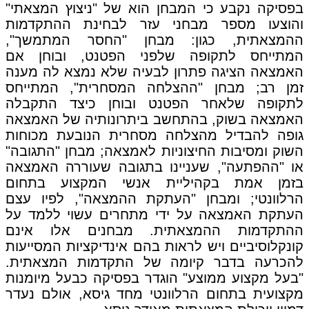
בפסיקה נקבע כי המבחן הוא של "ניצוץ המצאתי"
והוצעו מספר מבחני עזר לבחינת ההתקדמות
ההמצאתית, כגון: מבחן "החסר המתמשך",
המתייחס לתקופה שלפני הפטנט, ובוחן אם
האמצאה הציגה פתרון לבעיה שלא נמצא לה מענה
זמן רב; מבחן "ההצלחה המסחרית", המתייחס
לתקופה שלאחר הפטנט ובוחן כיצד התקבלה
האמצאה בשוק, בהתחשב ביתרונותיה של האמצאה
גופה להבדיל מהצלחה מסחרית הנובעת מכוחות
השוק ומסיבות החיצוניות לאמצאה; מבחן "התגובה"
או "ההפתעה", שעניינו בתגובה שעוררה האמצאה
בזמן אמת בקהיליית אנשי המקצוע בתחום
הרלוונטי; ומבחן "העתקת ההמצאה", לפיו עצם
העתקת האמצאה על ידי מתחרים עשוי ללמד על
ההתקדמות ההמצאתית. מבחנים אלו אינם
קונקלוסיביים ויש לראות בהם אינדיקציות המסייעות
להכרעה בדבר קיומה של התקדמות המצאתית.
"בעל מקצוע ממוצע" הוגדר בפסיקה כבעל מיומנות
מקצועית בתחום הרלוונטי מחד גיסא, אולם נעדר