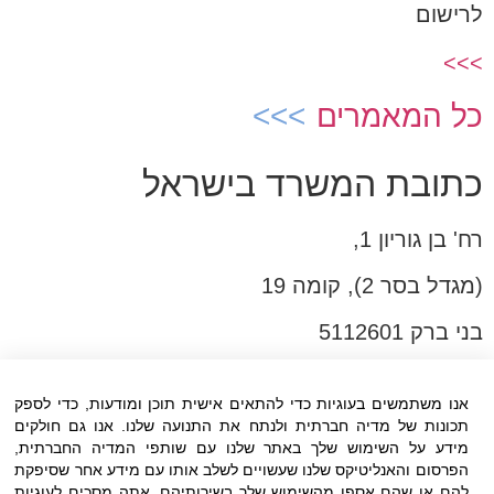
לרישום
>>>
כל המאמרים
כתובת המשרד בישראל
רח' בן גוריון 1,
(מגדל בסר 2), קומה 19
בני ברק 5112601
טל:03-6005572
אנו משתמשים בעוגיות כדי להתאים אישית תוכן ומודעות, כדי לספק
פקס:03-6005531
תכונות של מדיה חברתית ולנתח את התנועה שלנו. אנו גם חולקים
דוא"ל:
office@dwo.co.il
מידע על השימוש שלך באתר שלנו עם שותפי המדיה החברתית,
הפרסום והאנליטיקס שלנו שעשויים לשלב אותו עם מידע אחר שסיפקת
להם או שהם אספו מהשימוש שלך בשירותיהם. אתה מסכים לעוגיות