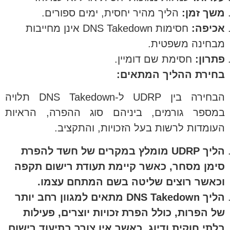
משך זמן:
הליך מהיר יחסית, ימים ספורים.
אכיפה:
חסימות DNS Takedown אינן מחייבות
מבחינה משפטית.
פתרון:
חסימת שם דומיין.
בחירת ההליך המתאים:
הבחירה בין UDRP ל-DNS Takedown תלויה
במספר גורמים, ביניהם סוג ההפרה, הראיות
העומדות לרשות בעל הזכויות, והתקציב.
הליך UDRP מומלץ במקרים של חשד להפרת
סימן מסחר, כאשר קיימת תעודת רישום תקפה
וכאשר רוצים שליטה בשם המתחם עצמו.
הליך DNS Takedown מתאים למגוון רחב יותר
של הפרות, כולל הפרת זכויות יוצרים, פעילות
בלתי חוקית ודיוג, כאשר אין צורך בתיעוד רישום