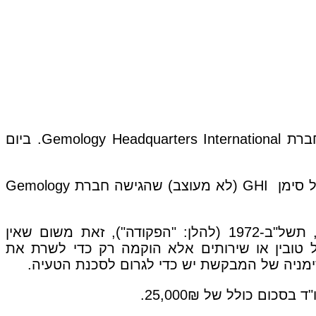
חברת
Gemology Headquarters International
. ביום
 סימן
GHI
(לא מעוצב) שהגישה חברת
Gemology
המתנגדת טוענת כי הסימנים אינם כשירים לרישום לפי סעיף 8(א) לפקודת סימני מסחר [נוסח חדש], תשל"ב-1972 (להלן: "הפקודה"), זאת משום שאין
 טובין או שירותים אלא הוקמה רק כדי לשרת את
סימניה של המבקשת יש כדי לגרום לסכנת הטעיה.
 כולל של 25,000₪.