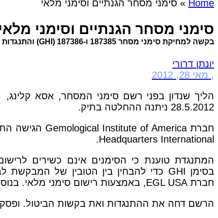
Home
»
סימני מסחר הגנתיים וסימני מלאי
סימני מסחר הגנתיים וסימני מלאי
בקשה למחיקת סימני מסחר 187385 ו-187386 (GHI) והתנגדות לרישום סימני מסחר 200701 ו-200702 (GHI מעוצב)
יונתן דרורי
,
מאי 28, 2012
הליך שנדון בפני רשם סימני המסחר, אסא קלינג,
28.5.2012 ניתנה ההחלטה בתיק.
חברת
Gemological Institute of America
הגישה התנ
.
Headquarters International
בסימן
GHI
כדי להבחין בין הטובין של המבקשת לב
חברת
EGL USA
, באמצעות רישום סימני מלאי. בנוס
הרשם דחה את ההתנגדות ואת בקשות הביטול. ופסק כי 