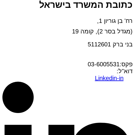
כתובת המשרד בישראל
רח' בן גוריון 1,
(מגדל בסר 2), קומה 19
בני ברק 5112601
טל:03-6005572
פקס:03-6005531
דוא"ל:
office@dwo.co.il
Linkedin-in