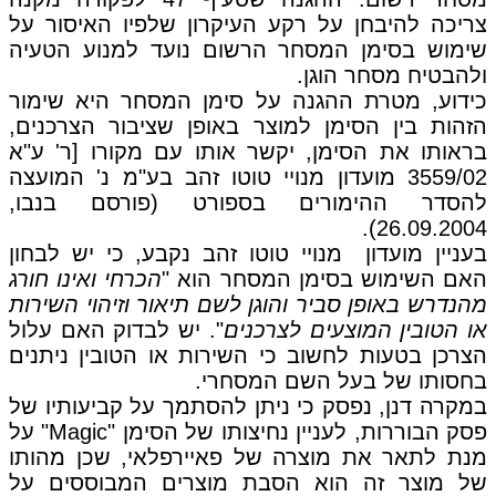
צריכה להיבחן על רקע העיקרון שלפיו האיסור על
שימוש בסימן המסחר הרשום נועד למנוע הטעיה
ולהבטיח מסחר הוגן.
כידוע, מטרת ההגנה על סימן המסחר היא שימור
הזהות בין הסימן למוצר באופן שציבור הצרכנים,
בראותו את הסימן, יקשר אותו עם מקורו [ר' ע"א
3559/02 מועדון מנויי טוטו זהב בע"מ נ' המועצה
להסדר ההימורים בספורט (פורסם בנבו,
26.09.2004).
בעניין מועדון מנויי טוטו זהב נקבע, כי יש לבחון
האם השימוש בסימן המסחר הוא "
הכרחי ואינו חורג
מהנדרש באופן סביר והוגן לשם תיאור וזיהוי השירות
או הטובין המוצעים לצרכנים
". יש לבדוק האם עלול
הצרכן בטעות לחשוב כי השירות או הטובין ניתנים
בחסותו של בעל השם המסחרי.
במקרה דנן, נפסק כי ניתן להסתמך על קביעותיו של
פסק הבוררות, לעניין נחיצותו של הסימן "Magic" על
מנת לתאר את מוצרה של פאיירפלאי, שכן מהותו
של מוצר זה הוא הסבת מוצרים המבוססים על