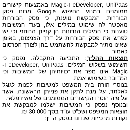
eDeveloper, UniPaas ו-Magic באמצעות קישורים
ממומנים במנוע החיפוש Google מכוח פסק
הבוררות. המבקשת טוענת, כי פסק הבוררות
מאפשר לה שימוש במילים אלו, בעוד המשיבות
טוענות כי המילים הנדונות הן קניינן הרוחני וכי יש
לפרש את פסק הבוררות על דרך הצמצום, באופן
שאינו מתיר למבקשת להשתמש בהן לצורך הפרסום
כאמור.
תוצאות ההליך
: התביעה התקבלה. נפסק כי
השימוש בשלוש המילים: eDeveloper, UniPaas ו-
Magic אינו מפר את זכויותיהן של המשיבות וכי
המדובר בשימוש אמת.
בנוסף הורה בית המשפט למשיבות לפנות לגוגל
לאלתר, על מנת לתקן את פנייתן הראשונה, אשר
על פיה הוסרו הקישורים הממומנים של פאיירפלאי.
ובנוסף נפסק כי המשיבות ישלמו למבקשת את
הוצאות המשפט ושכ"ט עו"ד בסך 30,000 ₪.
נקודות מרכזיות שנדונו בפסק הדין: