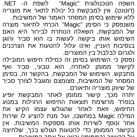
השפה הטכנולוגית "Magic" לשפת ה- NET.
(דוטנט). אין למבקשת כל יכולת לתאר את מוצריה
ללא שימוש בסימן המסחר האמור של המשיבות.
משנפסק כי הסימן "Magic" הכרחי לתיאור מוצרה
של המבקשת, השאלה הנותרת לבירור היא האם
השימוש אותו ביקשה לעשות בו הוא סביר והוגן
בנסיבות העניין, ואינו עלול להטעות את הצרכנים
ולגרום לבלבול בין המוצרים.
נפסק כי השימוש בסימן זה כמילת חיפוש המובילה
לקישור ממומן לאתרה, הוא טבעי, סביר ואף
מתבקש. השימוש של המבקשת, בהקשר זה, בסימן
המסחר של המשיבות, מצומצם ומוגבל לצורך סביר
של שיווק מוצריה ותיאורם.
יתרה מכך, קישור ממומן לאתר המבקשת יופיע
בנפרד מרשימת תוצאות החיפוש הרגילות במנוע
החיפוש, וזאת לאחר שהגולש עצמו הקיש את
המילה Magic במחשבו, ועל מנת להציע לו שירות
אחר ונוסף לשירות אותו מספקות המשיבות. אין
בקישור הממומן כדי להטעות הגולש בכך, שלחיצה
על הקישור (הממומן) יביאו אל אתר המשיבות.