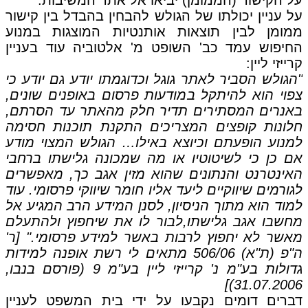
על עניין יכולתו של הגולש להבחין בהבדל בין קישור
ממומן לבין תוצאות אותנטיות המוצגות במנוע
החיפוש עמד כב' השופט מ' אלטוביה עוד בעניין
קרייזי ליין:
"הגולש הסביר לאתר גוגל וכדוגמתו יודע גם יודע כי
צפוי הוא להיתקל במודעות פרסום באופנים שונים,
באנרים המסתירים תדיר חלק מהאתר עד הסרתם,
חלונות קופצים המצריכים התקנת תוכנות חסימה
למנוע הופעתם וכיוצא באילו… הגולש המצוי מודע
אם כן כי לשיטוטיו או מה שמכונה גלישתו ברחבי
האינטרנט והנתונים שהוא מזין אגב כך, מאפשרים
לגורמים שיווקיים ליעד אליו חומר שיווקי פרסומי. עוד
למוד הוא מתוך הניסיון, לסנן המידע הרב המגיע אל
מחשבו אגב גלישתו,לבור לו את שיחפוץ ולהתעלם
מאשר לא יחפוץ לרבות באשר למידע פרסומי." [ר'
ה"פ (ת"א) 506/06 מתאים לי רשת אופנה למידות
גדולות בע"מ נ' קרייזי ליין בע"מ 9 (פורסם בנבו,
31.07.2006)]
דברים דומים נקבעו על ידי בית המשפט לעניין