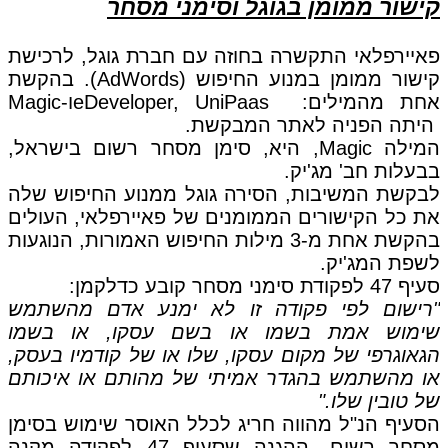
קישור ממומן בגוגל וסימני מסחר
פאיירפלאי התקשרה בחוזה עם חברת גוגל, לרכישת
קישור ממומן במנוע החיפוש (AdWords). בהקשת
אחת מהמילים: eDeveloper, UniPaasו-Magic
היתה הפניה לאתר המבקשת.
המילה Magic, היא, סימן מסחר רשום בישראל,
בבעלות חב' מג'יק.
לבקשת המשיבות, הסירה גוגל ממנוע החיפוש שלה
את כל הקישורים הממומנים של פאיירפלאי, העולים
בהקשת אחת מ-3 מילות החיפוש האמורות, הנוגעות
לשפת המג'יק.
סעיף 47 לפקודת סימני מסחר קובע כדלקמן:
"רישום לפי פקודה זו לא ימנע אדם מהשתמש
שימוש אמת בשמו או בשם עסקו, או בשמו
הגאוגרפי של מקום עסקו, שלו או של קודמיו בעסק,
או מהשתמש בהגדר אמיתי של מהותם או איכותם
של טובין שלו."
הסעיף הנ"ל מהווה חריג לכלל האוסר שימוש בסימן
מסחר רשום. ההגנה שסעיף 47 לפקודה מקנה