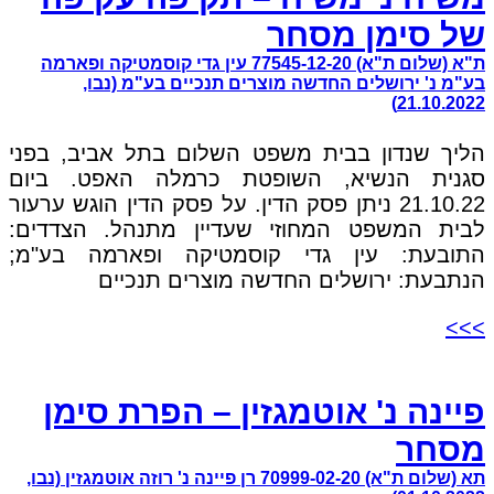
של סימן מסחר
ת"א (שלום ת"א) 77545-12-20 עין גדי קוסמטיקה ופארמה
בע"מ נ' ירושלים החדשה מוצרים תנכיים בע"מ (נבו,
21.10.2022)
הליך שנדון בבית משפט השלום בתל אביב, בפני
סגנית הנשיא, השופטת כרמלה האפט. ביום
21.10.22 ניתן פסק הדין. על פסק הדין הוגש ערעור
לבית המשפט המחוזי שעדיין מתנהל. הצדדים:
התובעת: עין גדי קוסמטיקה ופארמה בע"מ;
הנתבעת: ירושלים החדשה מוצרים תנכיים
>>>
פיינה נ' אוטמגזין – הפרת סימן
מסחר
תא (שלום ת"א) 70999-02-20 רן פיינה נ' רוזה אוטמגזין (נבו,