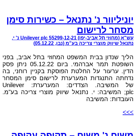
יוניליוור נ' נתנאל – כשירות סימן
מסחר לרישום
עש"א (מחוזי תל אביב-יפו) 55299-12-21 Unilever plc נ' י.
נתנאל שיווק מוצרי צריכה בע"מ (נבו, 05.12.22)
הליך שנדון בבית המשפט המחוזי בתל אביב, בפני
השופטת תמר אברהמי. ביום 05.12.22 ניתן פסק
הדין. ערעור על החלטת הפוסקת בקניין רוחני, בה
נדחתה התנגדות המערערת לרישום סימן המסחר
של המשיבה. הצדדים: המערערת: Unilever
plc; המשיבה: י. נתנאל שיווק מוצרי צריכה בע"מ.
העובדות: המשיבה
>>>
משיח נ' משיח – תקיפה עקיפה