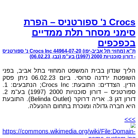
Crocs נ' ספורטניס – הפרת
סימני מסחר תלת ממדיים
בכפכפים
ת"א (מחוזי תל אביב-יפו) 44964-07-20 Crocs Inc נ' ספורטניס
- דורון סוכנויות 2000 (1997) בע"מ (נבו, 06.02.23)
הליך שנדון בבית המשפט המחוזי בתל אביב, בפני
השופטת ירדנה סרוסי. ביום 06.02.23 ניתן פסק
הדין. הצדדים: התובעת: Crocs Inc; הנתבעים: 1.
ספורטניס – דורון סוכנויות 2000 (1997) בע"מ 2.
דורון דגן 3. אריה דרוקר (Belinda Outlet). התובעת
היא חברה גדולה ומוכרת בתחום ההנעלה.
>>>