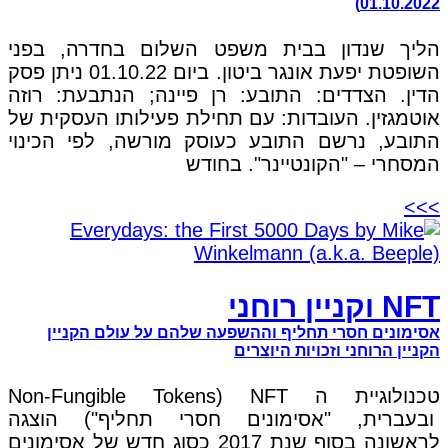
01.10.2022)
הליך שנדון בבית משפט השלום בחדרה, בפני
השופטת יפעת אונגר ביטון. ביום 01.10.22 ניתן פסק
הדין. הצדדים: התובע: רן פיינה; הנתבעת: רוזה
אוטמגזין. העובדות: עם תחילת פעילותו העסקית של
התובע, נרשם התובע כעוסק מורשה, לפי הכינוי
המסחרי – "הקונטיינר". בחודש
>>>
NFT וקניין רוחני
אסימונים חסרי תחליף וההשפעה שלהם על עולם הקניין
הקניין הרוחני וזכויות היוצרים
טכנולוגיית ה NFT (Non-Fungible Tokens
ובעברית, "אסימונים חסרי תחליף") הוצגה
לראשונה בסוף שנת 2017 כסוג חדש של אסימונים