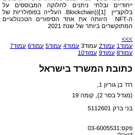
ייחודיים ובלתי ניתנים לחלוקה המבוססים על
בלוקצ'יין Blockchain))[1]. העלייה בפופולריות של
ה-NFT היוותה את אחד הסיפורים הטכנולוגיים
המתוקשרים ביותר של שנת 2021
>>>
עמוד
1
עמוד
2
עמוד
3
עמוד
4
עמוד
5
עמוד
6
עמוד
7
עמוד
8
עמוד
9
עמוד
10
כתובת המשרד בישראל
רח' בן גוריון 1,
(מגדל בסר 2), קומה 19
בני ברק 5112601
טל:03-6005572
פקס:03-6005531