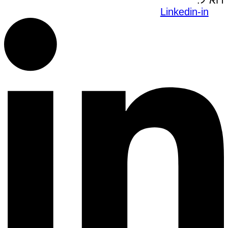
דוא"ל:
office@dwo.co.il
Linkedin-in