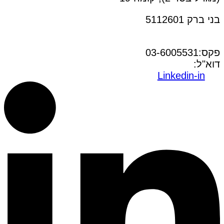
בני ברק 5112601
טל:03-6005572
פקס:03-6005531
דוא"ל:
office@dwo.co.il
Linkedin-in