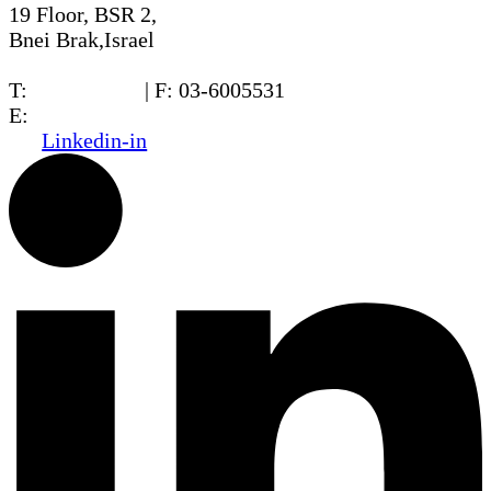
19 Floor, BSR 2,
Bnei Brak,Israel
T:
03-6005572
| F: 03-6005531
E:
office@dwo.co.il
Linkedin-in