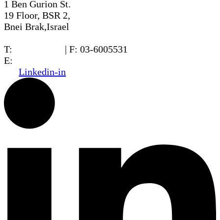
1 Ben Gurion St.
19 Floor, BSR 2,
Bnei Brak,Israel
T:
03-6005572
| F: 03-6005531
E:
office@dwo.co.il
Linkedin-in