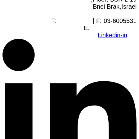
Bnei Brak,Israel
T:
03-6005572
| F: 03-6005531
E:
office@dwo.co.il
Linkedin-in