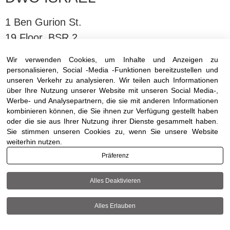
1 Ben Gurion St.
19 Floor, BSR 2,
Bnei Brak,Israel
Wir verwenden Cookies, um Inhalte und Anzeigen zu
personalisieren, Social -Media -Funktionen bereitzustellen und
unseren Verkehr zu analysieren. Wir teilen auch Informationen
T:
03-6005572
| F: 03-6005531
über Ihre Nutzung unserer Website mit unseren Social Media-,
E:
office@dwo.co.il
Werbe- und Analysepartnern, die sie mit anderen Informationen
kombinieren können, die Sie ihnen zur Verfügung gestellt haben
oder die sie aus Ihrer Nutzung ihrer Dienste gesammelt haben.
Sie stimmen unseren Cookies zu, wenn Sie unsere Website
weiterhin nutzen.
Präferenz
Terms of use
|
Accessibility
| All rights reserved
to DWO ©
Alles Deaktivieren
Alles Erlauben
+972-3-6005572