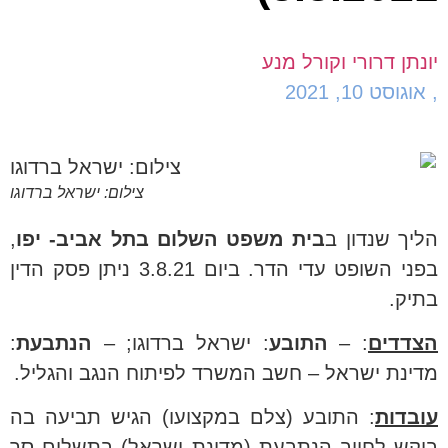
יונתן דרורי וקורל מנע
,
אוגוסט 10, 2021
צילום: ישראל ברדוגו
הליך שנדון ב
בית משפט השלום בתל אביב- יפו
,
בפני השופט עדי הדר. ביום 3.8.21 ניתן פסק הדין
בתיק.
הצדדים
: –
התובע
: ישראל ברדוגו; –
הנתבעת
:
מדינת ישראל – חשב המשרד לפיתוח הנגב והגליל.
עובדות
: התובע (צלם במקצועו) הגיש תביעה בה
ביקש לחייב הנתבעת (מדינת ישראל) בתשלום סך