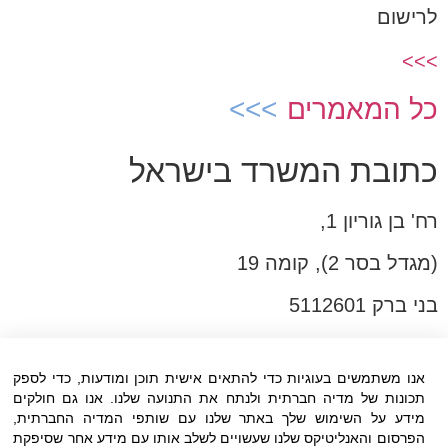
לרישום
>>>
כל המאמרים
כתובת המשרד בישראל
רח' בן גוריון 1,
(מגדל בסר 2), קומה 19
בני ברק 5112601
טל:03-6005572
פקס:03-6005531
אנו משתמשים בעוגיות כדי להתאים אישית תוכן ומודעות, כדי לספק
תכונות של מדיה חברתית ולנתח את התנועה שלנו. אנו גם חולקים
דוא"ל:
office@dwo.co.il
מידע על השימוש שלך באתר שלנו עם שותפי המדיה החברתית,
הפרסום והאנליטיקס שלנו שעשויים לשלב אותו עם מידע אחר שסיפקת