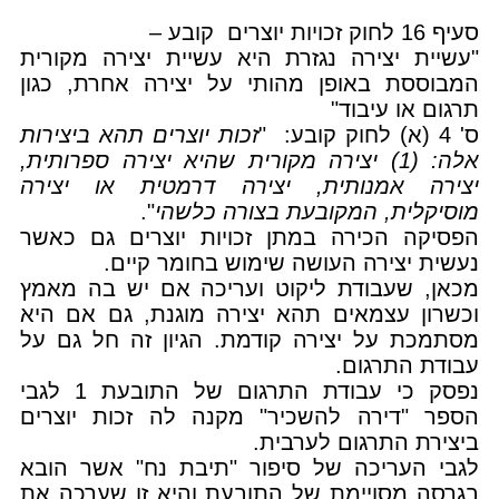
סעיף 16 לחוק זכויות יוצרים קובע –
"עשיית יצירה נגזרת היא עשיית יצירה מקורית
המבוססת באופן מהותי על יצירה אחרת, כגון
תרגום או עיבוד"
ס' 4 (א) לחוק קובע: "
זכות יוצרים תהא ביצירות
אלה: (1) יצירה מקורית שהיא יצירה ספרותית,
יצירה אמנותית, יצירה דרמטית או יצירה
מוסיקלית, המקובעת בצורה כלשהי
".
הפסיקה הכירה במתן זכויות יוצרים גם כאשר
נעשית יצירה העושה שימוש בחומר קיים.
מכאן, שעבודת ליקוט ועריכה אם יש בה מאמץ
וכשרון עצמאים תהא יצירה מוגנת, גם אם היא
מסתמכת על יצירה קודמת. הגיון זה חל גם על
עבודת התרגום.
נפסק כי עבודת התרגום של התובעת 1 לגבי
הספר "דירה להשכיר" מקנה לה זכות יוצרים
ביצירת התרגום לערבית.
לגבי העריכה של סיפור "תיבת נח" אשר הובא
בגרסה מסויימת של התובעת והיא זו שערכה את