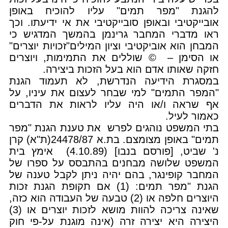
להגנת "מפר תמים" עליו להוכיח באופן
אובייקטיבי ובאופן סובייקטיבי את אי ידיעתו. וכך
ראו מדברי המחבר גרינמן בהמשך המדגיש כי
המבחן הוא אוביקטיבי וציון המילים"זכויות יוצרים"
או הסימן – © שוללים את התמימות, ויוצרים
חזקה שאותו אדם הוא בעל הזכות ביצירה.
במסגרת הידיעה הנדרשת, לא תעמוד הגנת
"המפר התמים" למי שבחר לעצום את עיניו, על
אף שראה ו/או היה עליו לראות את הדברים
כאמור לעיל.
בתי המשפט נוהגים לפרש את טענת הגנת "מפר
תמים" באופן מצומצם. בת.א 24478/87(ת"א) קרן
נ' שביט, [פורסם בנבו] (4.10.89) אימץ בית
המשפט שלושה מבחנים בהתבסס על ספרו של
המחבר קופינגר, בהם יהיה ניתן לקבל טענה של
הגנת "מפר תמים: (1) אם תקופת הגנת זכות
היוצרים חלפה או (2) טבעה של העבודה הוא כזה,
שאינה צריכה להוות מושא לזכות יוצרים או (3)
היצירה היא יצירה זרה (אינה מוגנת על-פי חוק