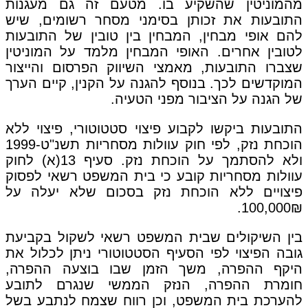
מהמוניטין שהשקיע בו. מטעם זה גם מעגנות
התובעות את זכותן בסימני מסחר רשומים, שיש
להם אופי מבחין, המבחין בין טובין של התובעות
לטובין אחרים. האופי המבחין מלמד על המוניטין
שצברו התובעות, מאמצי השיווק הפרסום והייצור
המוקדשים לכך. בנוסף להגנה על הקנין, קיים הערך
של הגנה על הציבור מפני הטעיה.
התובעות ביקשו לקבוע פיצוי סטטוטורי, פיצוי ללא
הוכחת נזק, לפי חוק עוולות מסחריות תשנ"ט-1999
ולא להסתמך על הוכחת נזק. סעיף 13(א) לחוק
עוולות מסחריות קובע כי בית המשפט רשאי לפסוק
פיצויים ללא הוכחת נזק בסכום שלא יעלה על
100,000₪.
בין השיקולים שבית המשפט רשאי לשקול בקביעת
גובה הפיצוי לפי הסעיף הסטטוטורי ניתן לכלול את
היקף ההפרה, משך הזמן שבו בוצעה ההפרה,
חומרת ההפרה, הנזק הממשי שנגרם לתובע
להערכת בית המשפט, וכן רווח שצמח לנתבע בשל