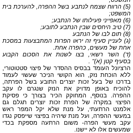
(5) הרווח שצמח לנתבע בשל ההפרה, להערכת בית
המשפט;
(6) מאפייני פעילותו של הנתבע;
(7) טיב היחסים שבין הנתבע לתובע;
(8) תום לבו של הנתבע
(ג) לעניין סעיף זה יראו הפרות המתבצעות במסכת
אחת של מעשים, כהפרה אחת.
(ד) השר רשאי, בצו לשנות את הסכום הקבוע
בסעיף קטן (א)" .
הרציונל העומד בבסיס ההסדר של פיצוי סטטוטורי,
ללא הוכחת נזק, הוא הקושי הניכר שעשוי לעמוד
בדרכו של בעל זכות יוצרים התובע בשל הפרתה,
להוכיח באופן מדויק את הנזק שנגרם לו עקב
ההפרה. בנוסף, המחוקק הכיר בצורך כי פסיקת
הפיצוי במקרה של הפרת זכות יוצרים תגלם גם
אלמנט הרתעתי, על מנת שלא יקל המפר ראש
במעשי ההפרה, ועל מנת שיהיה בפיצוי שייפסק נגדו
עקב מעשי הפרה- משום הרתעה מספקת בכדי
שמעשים אלו לא יישנו.