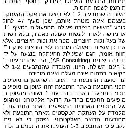
תמונות התובעת הועתקו במדויק. בנוסף, התכנים
תורגמו לשפה הרוסית.
העובדה שנתבעים 1-2 לא ביצעו את אקט ההעתקה
בעצמם אינה פוטרת אותם, שכן סעיף 47 לחוק
קובע "העושה ביצירה פעולה מהפעולות בסעיף 11,
או מרשה לאחר לעשות פעולה כאמור, בלא רשותו
של בעל זכות היוצרים, מפר את זכות היוצרים, אלא
אם כן עשיית הפעולה מותרת לפי הוראות פרק ד'".
הווה אומר, הגם שפעולת ההעתקה בוצעה על ידי
חברה חיצונית (AB Consulting), הרי שהנתבעים 1-
2 הינם השולח. היינו, העובדה שהנתבעים 1-2 לא
בקיאים בתחום אינה מעלה ואינה מורידה.
עוד טוענת התובעת כי העובדה שהגופן בו מופיעים
תכני התובעת באתר התובעת זהה לגופן בו מופיעים
תכני התובעת באתר הנתבעת 1 ושונה מהגופן בו
מופיעים התכנים בהודעת הדואר אלקטרוני ומהגופן
של התכנים האחרים המופיעים באתר הנתבעת 1
מלמדת על העתקת הטקסטים מאתר התובעת ולא
מהודעות הדואר האלקטרוני. נפסק כי לא ניתן
לקבוע כי הנתבעים 1-2 העתיקו את התכנים בהכרח