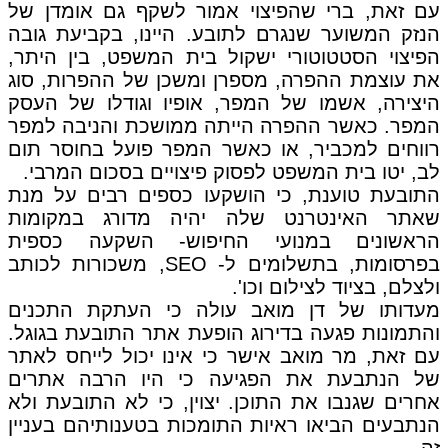
עם זאת, ברי שהפיצוי אמור לשקף גם אומדן של
הנזק המשוער שנגרם לתובע. היינו, בקביעת גובה
הפיצוי הסטטוטורי ישקול בית המשפט, בין היתר,
את עוצמת ההפרה, מספרן ומשכן של ההפרות, סוג
היצירה, אשמו של המפר, אופיו וגודלו של העסק
המפר. כאשר ההפרה הייתה ממושכת והניבה למפר
רווחים למכביר, או כאשר המפר פועל בחוסר תום
לב, יטו בית המשפט לפסוק פיצויים בסכום המרבי.
התובעת טוענת, כי הושקעו כספים רבים על מנת
שאתר האינטרנט שלה יהיה מדורג במקומות
הראשונים במנועי החיפוש- השקעה כספית
בפרסומות, בתשלומים ל- SEO, משכורות לכותב
ולצלם, בציוד לצילום וכו'.
מעדותו של דן מואב עולה כי העתקת התכנים
והתמונות פגעה בדירוג הופעת אתר התובעת בגוגל.
עם זאת, מר מואב אישר כי אינו יכול לייחס לאתר
של הנתבעת את הפגיעה כי היו הרבה אתרים
אחרים שגנבו את התוכן. יצוין, כי לא התובעת ולא
הנתבעים הביאו ראיות התומכות בטענותיהם בעניין
זה.