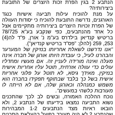
הנתבע 2 בגין הפרת זכות היוצרים של התובעת
ביצירותיה?
על מנת להוכיח עילות תביעה אישיות כנגד
האורגנים, נדרשה התובעת להוכיח כי יסודות העוולה
של הפרת זכויות היוצרים ביצירותיה מתקיימים אצל
כל אחד מהנתבעים, כפי שנקבע בע"א 78/725
בריטיש קנדיאן בילדרס בע"מ נ' אורן, פ"ד לה(4)
253, 259 (להלן: "פס"ד בריטיש קנדיאן").
"אנו נדרשנו לשאלת אחריותו בנזיקין של המערער
והבהרנו לעיל, כי עובדת היותו אורגן של חברה אינה
מעלה ואינה מורידה לעניין זה. אם מעשיו ומחדליו
עולים כדי עוולה אזרחית, תוטל עליו אחריות אישית
בנזיקין. מאידך גיסא, לא תוטל על פלוני אחריות
אישית בשל כך בלבד שבתוקף תפקידו בחברה הוא
משמש כמנהלה וכאורגן שלה, אם לא הייתה לו
מעורבות כלשהי במעשים".
נוכח ההלכה האמורה, ובשים לב לכך שהתכנים
נשוא התביעה נמצאו בידיעתו של הנתבע 2, ולא
הובאו ראיות מצד הנתבעים 1-2 המבהירות
שהנתבע 2 לא היה מעורב בפועל בהעלאת התכנים