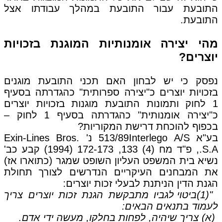
התובעת עבור התובעת במהלך עבודתו אצל
התובעת.
מהי יצירה אומנותיות המוגנת בזכויות
יוצרים?
נפסק כי יש לבחון האם תכני התובעת מוגנים
בזכויות יוצרים כ"יצירה ספרותית" כהגדרתה בסעיף
1 לחוק ותמונות התובעת מוגנות בזכויות יוצרים
כ"יצירה אומנותית" כהגדרתה בסעיף 1 לחוק –
בכפוף להוכחת דרישת המקוריות?
בע"א 513/89Interlego A/S נ' Exin-Lines Bros.
S.A., פ"ד מח (4) 133, 172-173 (1994) קבע כב'
נשיא בית המשפט העליון השופט שמגר (כתוארו אז)
את המבחנים העיקריים הנדרשים לצורך תחולת
הגנת הדין הניתנת לבעלי זכות יוצרים:
"(1)ביטוי לגביו מתבקשת הגנת זכות יוצרים צריך
לעמוד בתנאים הבאים:
(א) צריך שיהיה, לפחות בחלקו, מעשה ידי אדם.