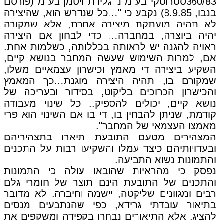
360/83סטרוסקי בע"מ נ' גלידת ויטמן בע"מ (פורסם
בנבו, 8.9.85) נקבע כי "…כל שנדרש הוא, שהיצירה
לא תהיה מועתקת מיצירה אחרת, אלא שמקורה
יהיה ביוצרה, במחברה… כדי לבחון אם היצירה
ראויה להגנה יש לראותה בכללותה, כשלמות אחת.
אם, למרות השימוש שעשה המחבר בנושא קיים,
השקיע ביצירה די מאמץ וכישרון עצמאיים משלו,
שמקורם בו, תהיה היצירה מוגנת…כך המאמץ
והכישרון הכרוכים בליקוט, בסידור ובעריכה של
נושא קיים, יכולים להספיק.. כל שינוי מעבודה
קודמת, שניתן להבחין בו, די בו אם השינוי הוא פרי
מאמצו העצמאי של המחבר".
המצהירים מטעם התובעת תיארו בתצהיריהם
ובעדויותיהם כיצד עמלו והשקיעו רבות על התכנים
והתמונות נשוא התביעה.
נפסק כי מהראיות שהובאו עולה כי התמונות
והתכנים של התובעת הינם תוצר של חומרי גלם
רבים ומגוונים שליקטה, יישמה וחיברה. לא מדובר
בתיאור עובדתי גרידא, כפי שהנתבעים מנסים
להציג, אלא התיאורים נבחרו בקפידה ומשקפים את