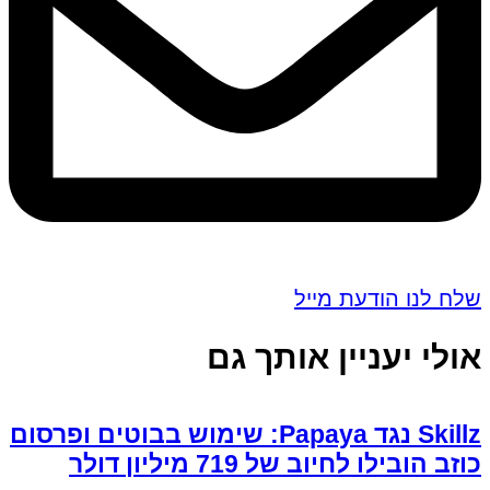
שלח לנו הודעת מייל
אולי יעניין אותך גם
Skillz נגד Papaya: שימוש בבוטים ופרסום
כוזב הובילו לחיוב של 719 מיליון דולר