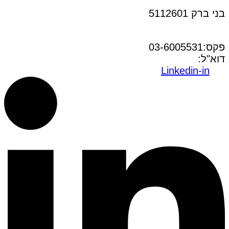
בני ברק 5112601
טל:03-6005572
פקס:03-6005531
דוא"ל:
office@dwo.co.il
Linkedin-in