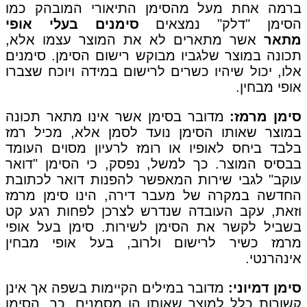
ברמה אחת מעל מהסימן התיאורי המובהק כמו
הסימן "דלק" נמצאים
סימנים בעלי אופי
מתאר
אשר מתארים לא את המוצר עצמו אלא,
תכונה במוצר שלגביו מבוקש רישום הסימן. סימנים
אלו, יכול שיהיו כשרים לרישום במידה ויוכח שצברו
אופי מבחין.
סימן מרמז:
מדובר בסימן אשר אינו מתאר תכונה
במוצר שאותו הסימן נועד לסמן אלא, מכיל רמז
בלבד ביחס לאופיו או רומז לרעיון מסוים העומד
בבסיס המוצר. כך למשל, נפסק, כי הסימן "דואר
עוקב" לגבי שירות המאפשר להפנות דואר לכתובת
החדשה במקרה של מעבר דירה, הינו סימן מרמז
וזאת, עקב העובדה שנדרש לצרכן לפחות רגע קט
בשביל לקשר את הסימן לשירות. סימן בעל אופי
מרמז כשיר לרישום ולרוב, בעל אופי מבחין
אינהרנטי.
סימן דמיוני:
מדובר במילים הקיימות בשפה אך אינן
קשורות כלל למוצר שאותו הן מסמנים. כך, הסימן