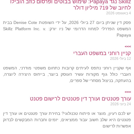
Skillz נגד Papaya: שימוש בבוטים ופרסום כוזב הובילו
לחיוב של 719 מיליון דולר
4 באוגוסט 2026
פסק דין שניתן ביום 27 ביולי 2026, על ידי השופטת Denise Cote בבית
המשפט הפדרלי למחוז הדרומי של ניו יורק: Skillz Platform Inc. v.
Papaya
>>>
קניין רוחני במשפט העברי
12 ביולי 2026
אף שקניין רוחני נתפס לעיתים קרובות כתחום משפטי מודרני, המשפט
העברי כולל גוף מקורות עשיר העוסק ביוצר, בייחוס היצירה ליוצרה,
בהעתקה, בניצול מסחרי של ספרים,
>>>
עורך פטנטים ועורך דין פטנטים לרישום פטנט
24 ביוני 2026
יש לכם רעיון, מוצר או פיתוח טכנולוגי? בחירת עורך פטנטים או עורך דין
פטנטים היא שלב חשוב עבור ממציאים, יזמים וחברות המבקשים לבדוק
אפשרות לרישום