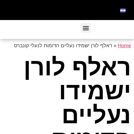
Home
»
ראלף לורן ישמידו נעליים הדומות לנעלי קונברס
ראלף לורן
ישמידו
נעליים