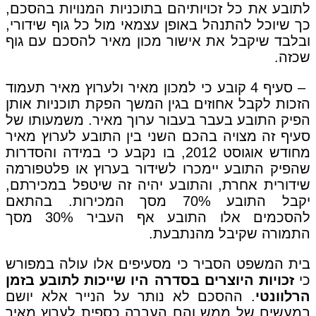
לתובע את כל זכויותיהם בתוכניות המנויות בהסכם,
כך שיוכל להתנהל באופן עצמאי מול כל גוף שידורי,
ובלבד שיקבל את אישור מכון מאיר להסכם עם גוף
שכזה.
– סעיף 4 קובע כי למכון מאיר ולערוץ מאיר תעמוד
הזכות לקבל אחוזים בגין המשך הפקת תוכניות אותן
הפיק התובע בעבר בעבור ערוך מאיר. משמעותו של
סעיף זה מצויה בהכם השני בין התובע לערוץ מאיר
מחודש אוגוסט 2012, בו נקבע כי במידה והסדרות
שהפיק התובע יימכרו לשידור בערוץ או פלטפורמה
שידורית אחרת, והתובע יהיה זה שיטפל במכירתם,
יקבל התובע 70% מסך המכירות. בהתאם
להסכמים אלו התובע אף העביר 30% מסך
התמורה שקיבל מהנתבעת.
בית המשפט הסביר כי מסעיפים אלו עולה במפורש
כי
זכויות היוצרים בסדרה היו שייכות לתובע בזמן
הרלוונטי
. ההסכם לא נותר על הנייר אלא יושם
במעשים של ממש והם העברה כספית לערוץ מאיר