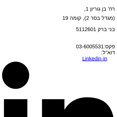
רח' בן גוריון 1,
(מגדל בסר 2), קומה 19
בני ברק 5112601
טל:03-6005572
פקס:03-6005531
דוא"ל:
office@dwo.co.il
Linkedin-in