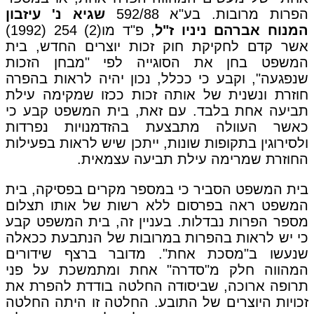
הפרות מרובות. בע"א 592/88
שגיא נ' עיזבון
המנוח אברהם ניניו ז"ל
, פ"ד מו(2) 254 (1992)
אשר קדם לחקיקת חוק זכות יוצרים החדש, בית
המשפט בחן את הסוגייה לפי "מבחן הזכות
שנפגעה", וקבע כי ככלל, נכון יהיה לראות בהפרה
חוזרת ונשנית של אותה זכות ככזו שמקימה עילת
תביעה אחת בלבד. עם זאת, בית המשפט קבע כי
כאשר העוולה מתבצעת בהזדמנויות נפרדות
ולסירוגין בתקופות שונות, ייתכן שיש לראות בפעילות
החוזרת שמרימה עילת תביעה עצמאית.
בית המשפט הסביר כי במספר מקרים בפסיקה, בית
המשפט ראה בפרסום ללא רשות של אותו תצלום
מספר הפרות נבדלות. בעניין זה, בית המשפט קבע
כי יש לראות בהפרות במרובות של הנתבעת ככאלה
שנעשו ב"מסכת אחת". מדובר ברצף שידורים
המהווה חלק מ"סדרה" אחת ומתמשכת על פני
תרופה ארוכה, שביסודה החלטה בודדת להפרת את
זכויות היוצרים של התובע. החלטה זו היתה החלטה