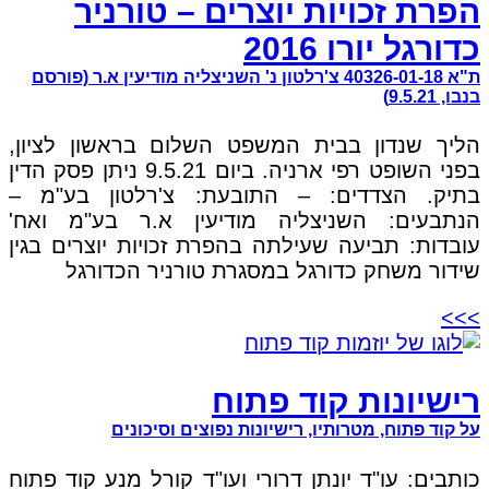
הפרת זכויות יוצרים – טורניר
כדורגל יורו 2016
ת"א 40326-01-18 צ'רלטון נ' השניצליה מודיעין א.ר (פורסם
בנבו, 9.5.21)
הליך שנדון בבית המשפט השלום בראשון לציון,
בפני השופט רפי ארניה. ביום 9.5.21 ניתן פסק הדין
בתיק. הצדדים: – התובעת: צ'רלטון בע"מ –
הנתבעים: השניצליה מודיעין א.ר בע"מ ואח'
עובדות: תביעה שעילתה בהפרת זכויות יוצרים בגין
שידור משחק כדורגל במסגרת טורניר הכדורגל
>>>
רישיונות קוד פתוח
על קוד פתוח, מטרותיו, רישיונות נפוצים וסיכונים
כותבים: עו"ד יונתן דרורי ועו"ד קורל מנע קוד פתוח