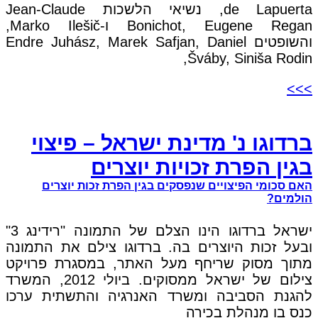
de Lapuerta, נשיאי הלשכות Jean-Claude
Bonichot, Eugene Regan ו-Marko Ilešič,
והשופטים Endre Juhász, Marek Safjan, Daniel
Šváby, Siniša Rodin,
>>>
ברדוגו נ' מדינת ישראל – פיצוי
בגין הפרת זכויות יוצרים
האם סכומי הפיצויים שנפסקים בגין הפרת זכות יוצרים
הולמים?
ישראל ברדוגו הינו הצלם של התמונה "רידינג 3"
ובעל זכות היוצרים בה. ברדוגו צילם את התמונה
מתוך מסוק שריחף מעל האתר, במסגרת פרויקט
צילום של ישראל ממסוקים. ביולי 2012, המשרד
להגנת הסביבה ומשרד האנרגיה והתשתית ערכו
כנס בו מנהלת בכירה