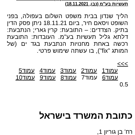
תעשיות בע"מ (נבו, 18.11.2021)
הליך שנדון בבית משפט השלום בעפולה, בפני
השופט ויסאם חיר, ביום 18.11.21 ניתן פסק הדין
בתיק. הצדדים: – התובעת: קרין גארי; הנתבעת:
דלתא גליל תעשיות בע"מ. העובדות: התובעת
רכשה באחת מחנויות הנתבעת בגד ים (של
המותג "fix"), בו עשתה שימוש פרטי.
>>>
עמוד
1
עמוד
2
עמוד
3
עמוד
4
עמוד
5
עמוד
6
עמוד
7
עמוד
8
עמוד
9
עמוד
10
כתובת המשרד בישראל
רח' בן גוריון 1,