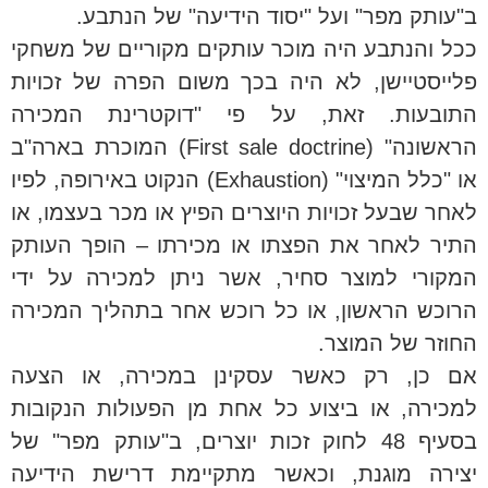
ב"עותק מפר" ועל "יסוד הידיעה" של הנתבע.
ככל והנתבע היה מוכר עותקים מקוריים של משחקי
פלייסטיישן, לא היה בכך משום הפרה של זכויות
התובעות. זאת, על פי "דוקטרינת המכירה
הראשונה" (First sale doctrine) המוכרת בארה"ב
או "כלל המיצוי" (Exhaustion) הנקוט באירופה, לפיו
לאחר שבעל זכויות היוצרים הפיץ או מכר בעצמו, או
התיר לאחר את הפצתו או מכירתו – הופך העותק
המקורי למוצר סחיר, אשר ניתן למכירה על ידי
הרוכש הראשון, או כל רוכש אחר בתהליך המכירה
החוזר של המוצר.
אם כן, רק כאשר עסקינן במכירה, או הצעה
למכירה, או ביצוע כל אחת מן הפעולות הנקובות
בסעיף 48 לחוק זכות יוצרים, ב"עותק מפר" של
יצירה מוגנת, וכאשר מתקיימת דרישת הידיעה