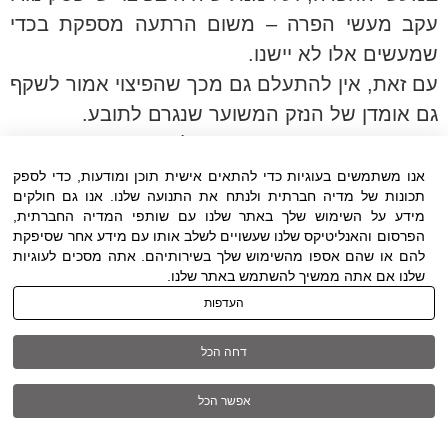
עקב מעשי הפרה – משום הרתעה מספקת בכדי
שמעשים אלו לא יישנו.
עם זאת, אין להתעלם גם מכך שהפיצוי אמור לשקף
גם אומדן של הנזק המשוער שנגרם לתובע.
בעבר, ההסדר החקיקתי של הפיצוי הסטטוטורי
שהיה קיים בפקודת זכות יוצרים קבע סכום "רצפה"
אנו משתמשים בעוגיות כדי להתאים אישית תוכן ומודעות, כדי לספק
תכונות של מדיה חברתית ולנתח את התנועה שלנו. אנו גם חולקים
וסכום "תקרה" לפיצוי ללא הוכחת נזק. טווח
מידע על השימוש שלך באתר שלנו עם שותפי המדיה החברתית,
הסכומים נע תחילה בין סכומים נמוכים ביותר,
הפרסום והאנליטיקס שלנו שעשויים לשלב אותו עם מידע אחר שסיפקת
להם או שהם אספו מהשימוש שלך בשירותיהם. אתה מסכים לעוגיות
ומאוחר יותר, הגיע טווח הסכומים ל- 10,000 ₪ עד
שלנו אם אתה ממשיך להשתמש באתר שלנו.
20,000 ₪ להפרה, שזהו טווח הסכומים שהיה
העדפות
בתוקף החל משנת 1989 ועד לחקיקתו של חוק זכות
יוצרים.
דחה הכל
בפסיקתם של בתי המשפט, לרבות בית המשפט
אפשר הכל
העליון, הושמעה בעבר ביקורת על קביעתו של סכום
מינימום וסכום מקסימום כפיצוי ללא הוכחת נזק