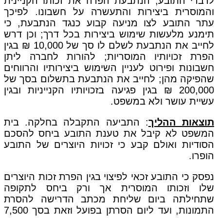
לדברי התובע, הנתבעת הפרה את זכותו הקניינית
והמוסרית ביצירות והתעשרה על חשבונו. לפיכך
עתר התובע לצו מניעה קבוע כנגד הנתבעת, כי
תימנע מלעשות שימוש ביצירות בכל דרך; וכן דרש
לחייב את הנתבעת לשלם לו סך של 10,000 ₪ בגין
הפרת זכויותיו המוסריות; להורות לחברה ליתן
חשבונות ופירוט לעניין השימוש ביצירותיו והרווחים
שהפיקה מהן; לחייב את הנתבעת בתשלום בסך של
200,000 ₪ בגין פגיעה בזכויותיו הקנייניות ובגין
עשיית עושר ולא במשפט.
תוצאות ההליך
: התביעה התקבלה בחלקה. בית
המשפט לא קיבל את טענת התובע ביחס להסכם
הסודיות ואולם קבע כי זכויות היוצרים של התובע
הופרו.
נפסק כי התובע זכאי לפיצוי בגין הפרת זכות היוצרים
שלו וזכותו המוסרית אך ורק ביחס לתקופה
שתחילתה ביום שליחת מכתב הדרישה להסרת
התמונות, ועד ליום הסרתן בפועל וזאת בסך 7,500