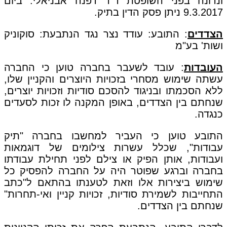
ונדונה בפני השופטת ד"ר דפנה אבניאלי. ביום
9.3.2017 ניתן פסק הדין בתיק.
הצדדים
: התובע: עודד נצר נגד הנתבעת: סוקוניק
ושות' בע"מ
העובדות
: עובד לשעבר בחברה טוען כי החברה
עשתה שימוש מסחרי בזכויות היוצרים והקניין שלו,
ללא הסכמתו ובניגוד להסכם סודיות וזכויות יוצרים,
שנחתם בין הצדדים, באופן המקנה לו זכות לסעדים
כנגדה.
התובע טוען כי העביר למחשבו בחברה "תיק
עבודות", שכלל עשרות צילומים של דוגמאות
ועבודות, אותן הפיק או צילם לפני תחילת עבודתו
בחברה וברגע שפוטר היה על החברה להפסיק כל
שימוש ביצירות אלו וזאת לטענתו בהתאם ל"כתב
התחייבות לשמירת סודיות, זכויות קניין ואי-תחרות"
שנחתם בין הצדדים.