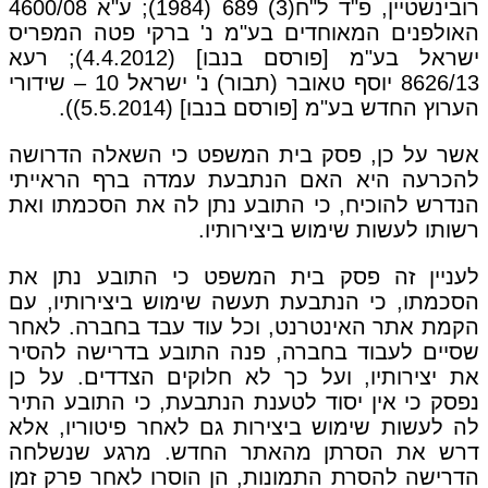
רובינשטיין, פ"ד ל"ח(3) 689 (1984); ע"א 4600/08
האולפנים המאוחדים בע"מ נ' ברקי פטה המפריס
ישראל בע"מ [פורסם בנבו] (4.4.2012); רעא
8626/13 יוסף טאובר (תבור) נ' ישראל 10 – שידורי
הערוץ החדש בע"מ [פורסם בנבו] (5.5.2014)).
אשר על כן, פסק בית המשפט כי השאלה הדרושה
להכרעה היא האם הנתבעת עמדה ברף הראייתי
הנדרש להוכיח, כי התובע נתן לה את הסכמתו ואת
רשותו לעשות שימוש ביצירותיו.
לעניין זה פסק בית המשפט כי התובע נתן את
הסכמתו, כי הנתבעת תעשה שימוש ביצירותיו, עם
הקמת אתר האינטרנט, וכל עוד עבד בחברה. לאחר
שסיים לעבוד בחברה, פנה התובע בדרישה להסיר
את יצירותיו, ועל כך לא חלוקים הצדדים. על כן
נפסק כי אין יסוד לטענת הנתבעת, כי התובע התיר
לה לעשות שימוש ביצירות גם לאחר פיטוריו, אלא
דרש את הסרתן מהאתר החדש. מרגע שנשלחה
הדרישה להסרת התמונות, הן הוסרו לאחר פרק זמן