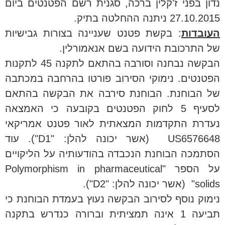
נדון בפני ז'קלין ברכה, סגנית רשם הפטנטים ביום
27.10.2015 ניתנה ההחלטה בתיק.
העובדות
: בקשת פטנט שעניינה בצורות גבישיות
של התרכובת הידועה בשם אנאמורלין.
הבקשה נבחנה וסורבה בהתאם לתקנה 45 לתקנות
הפטנטים. נימוקי הסירוב פורטו בהרחבה במכתבה
של הבוחנת. הבוחנת סירבה את הבקשה בהתאם
לסעיף 5 לחוק הפטנטים בקובעה כי האמצאה
נעדרת התקדמות המצאתית לאור פטנט אמריקאי
US6576648 (אשר יכונה להלן: "D1"). עוד
הסתמכה הבוחנת הנכבדה בהודעותיה על הליקויים
על הספר "Polymorphism in pharmaceutical
solids" (אשר יכונה להלן: "D2").
נימוק נוסף לסירוב הבקשה נעוץ בעמדת הבוחנת כי
תביעה 1 אינה תמציתית וברורה כנדרש בתקנה