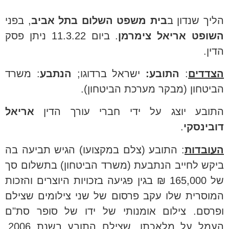
הליך שנדון ב
בית משפט השלום בתל אביב
, בפני
השופט אריאל צימרמן
. ביום 11.3.22 ניתן פסק
הדין.
הצדדים
:
התובע:
ישראל ברדוגו;
הנתבע
: משרד
הביטחון (מבקר מערכת הביטחון).
התובע יוצג על ידי חברי עורך הדין
אריאל
דובינסקי
.
העובדות
: התובע (צלם במקצועו) הגיש תביעה בה
ביקש לחייב הנתבעת (משרד הביטחון) בתשלום סך
של 165,000 ₪ בגין פגיעה בזכויות היוצרים והזכות
המוסרית שלו עקב פרסום של שני צילומים שצילם
ופרסם. צילום אומנותי של ידו של סופר סת"ם
העמל על מלאכתו, שצילם התובע בשנת 2006,