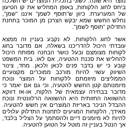
מוצר היא שונה. לשוני בתכלית המוצרים יש השלכה
ביחס לחוג הלקוחות, באופן המחליש את קו הטיעון
של המערערת. כיוון ש"תוסף לשמן" איננו "שמן",
נחלש החשש שמא יבקש הצרכן מן המוכר בתחנת
התדלוק "תוסף לשמן".
אשר לחוג הלקוחות. לא נקבע בעניין זה ממצא
עובדתי היכול להדריכנו בשאלה, אם מדובר בחוג
לקוחות מצומצם ובעל כושר הבחנה מפותח היכול
להחליש את סכנת ההטעיה, אם לאו. בית המשפט
קובע כי יש בדבר פנים לכאן ולכאן. מחד, צינור
השיווק עשוי להיות מורכב ממוכרים מקצועיים
הממליצים מיוזמתם ללקוחות על המוצר ונוכח
מיומנותם קטן החשש להטעיה, וכי גם אם יאמר כי
מדובר בבחירה עצמאית של הלקוח, או-אז דווקא
ההשוואה החזותית היא ההשוואה הרלוונטית ונוכח
ההבדל הניכר באריזת המוצרים אין חשש להטעיה.
מאידך, הלקוחות המגיעים לתחנות התדלוק עלולים
להיות לא מיומנים דיים ולהסתמך על הצליל בלבד,
אך הנטל בעניין זה מוטל על הטוען להטעיה.