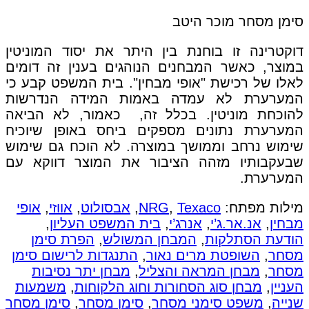
סימן מסחר מוכר היטב
דוקטרינה זו בוחנת בין היתר את יסוד המוניטין
במוצר, כאשר המבחנים הנוהגים בענין זה דומים
לאלו של רכישת "אופי מבחין". בית המשפט קבע כי
המערערת לא עמדה באמות המידה הנדרשות
להוכחת מוניטין. בכלל זה, כאמור, לא הביאה
המערערת נתונים מספקים ביחס באופן שיוכיח
שימוש נרחב וממושך במוצרה. לא הוכח גם שימוש
שבעקבותיו מזהה הציבור את המוצר דווקא עם
המערערת.
מילות מפתח:
Texaco
,
NRG
,
אבסולוט
,
אווזי
,
אופי
מבחין
,
אנ.אר.ג’י
,
אנרג’י
,
בית המשפט העליון
,
הודעת הסתלקות
,
המבחן המשולש
,
הפרת סימן
מסחר
,
השופטת מרים נאור
,
התנגדות לרישום סימן
מסחר
,
מבחן המראה והצליל
,
מבחן יתר נסיבות
העניין
,
מבחן סוג הסחורות וחוג הלקוחות
,
משמעות
שנייה
,
משפט סימני מסחר
,
סימן מסחר
,
סימן מסחר