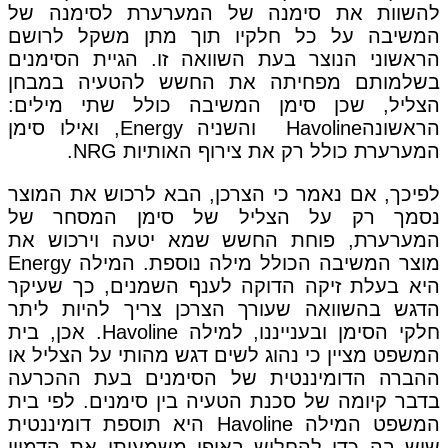
להשוות את סימנה של המערערת לסימנה של
המשיבה על כל חלקיו תוך מתן משקל לרושם
הראשוני הנוצר בעת השוואה זו. הגיית הסימנים
בשלמותם מפחיתה את החשש להטעיה במבחן
הצליל, שכן סימן המשיבה כולל שתי מילים:
הראשונהHavoline והשניה Energy, ואילו סימן
המערערת כולל רק את צירוף האותיות NRG.
לפיכך, אם נאמר כי הצרכן, הבא לרכוש את המוצר
נסמך רק על הצליל של סימן המסחר של
המערערת, פוחת החשש שמא יטעה וירכוש את
מוצר המשיבה הכולל מילה נוספת. המילה Energy
היא בעלת זיקה הדוקה לענף השמנים, כך שעיקר
הדגש בהשוואה שעורך הצרכן צריך להיות ליתר
חלקי הסימן ובענייננו, למילה Havoline. אכן, בית
המשפט מציין כי נהוג לשים דגש מהותי על הצליל או
ההברה הדומיננטית של הסימנים בעת ההכרעה
בדבר קיומה של סכנת הטעיה בין סימנים. לפי בית
המשפט המילה Havoline היא תוספת דומיננטית
שיש בה כדי להחליש באופן משמעותי את הדמיון