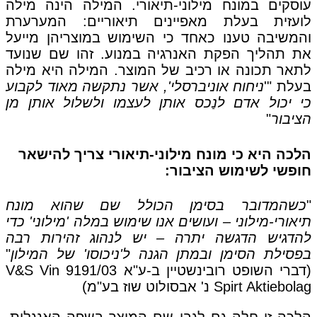
עוסקים במונח מילוני-תיאורי. המילה הינה מילה
לועזית בעלת מאפיינים תיאוריים: המערערת
והמשיבה טענו כאחד כי השימוש במוצריהן מייעל
את תהליך הפקת האנרגיה במנוע. זהו שם שנועד
לתאר תכונה או רכיב של המוצר. המילה היא מילה
בעלת "'
ניחוח אוניברסלי', אשר נתקשה מאוד לקבוע
כי יכול אדם לנַכס אותן לעצמו ולשלול אותן מן
הציבור
"
הלכה היא כי מונח מילוני-תיאורי צריך להישאר
חופשי לשימוש הציבור:
"
כשהמדובר בסימן הכולל שם שהוא מונח
תיאורי-מילוני – ועושים אנו שימוש במלה 'מילוני' כדי
להדגיש הדגשה יתרה – יש לנהוג זהירות רבה
בפסילת הסימן ובמתן הגנה ל'ניכוסו' של המילון
"
(דברי השופט רובינשטיין ב-ע"א 9191/03 V&S Vin
Spirt Aktiebolag נ' אבסולוט שוז בע"מ)