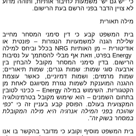
כי "יש גם יש" משמעות לחיבור אותיות, ותוהה מדוע
לא צויין הדבר בפני הרשם בעת הרישום.
מילה תאורית
בית המשפט קבע כי דין סימני המסחר מחייב
שלילת הגנה למשמעויות הנגזרות – פונטית או
אודיטורית – מן האותיות NRG בכלל וביחס למילה
Energy בפרט, וזאת אף מבלי להסתמך על נסיבות
הרישום. בדין סימני המסחר מקובל להבחין בין
ארבעה סוגי שמות: שמות גנרים; שמות תיאוריים;
שמות מרמזים; ושמות דמיוניים, כאשר עוצמת
ההגנה המוענקת לשמות נגזרת מסיווגם לאחת מן
הקטגוריות. השימוש במילה Energy – ככינוי לטובין
בתחום השמנים – הוא שימוש מקובל בטרמינולוגיה
המקצועית בעולם. הפוסק קבע בעניין זה כי "
כפי
שהוכח בפני המילה אנרגיה היא מילה המקובלת
במסחר בשוק זה
".
בית המשפט מוסיף וקובע כי מדובר בהקשר בו אנו