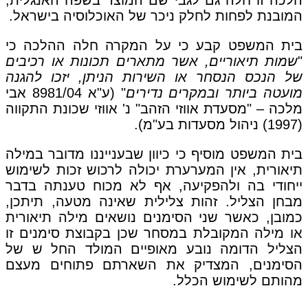
הלכה זו חלה גם לגבי שם המוצר בשפה האנגלית,
המובנת לפחות לחלק ניכר של האוכלוסיה בישראל.
בית המשפט קבע כי על המקרה חלה ההלכה כי
"
שמות תיאוריים, אשר מתארים תכונות או רכיבים
של הנכס הנסחר או השירות הניתן, יזכו להגנה
מועטה ביותר ובמקרים נדירים
" (ע"א 8981/04 אבי
מלכה – "מסעדת אווזי הזהב" נ' אווזי שכונת התקווה
(1997) ניהול מסעדות בע"מ).
בית המשפט מוסיף כי כיוון שבענייננו מדובר במילה
תיאורית, אין המערערת יכולה לרכוש זכות לשימוש
ייחודי בה ולהפקיעה, אף לא מכוח טענתה בדבר
מבחן הצליל. זהות צלילית שאינה מטעה, תיתכן,
כמובן, כאשר שני הסימנים נושאים מילה תיאורית
או מילה המקובלת במסחר שכן בקבוצת סימנים זו
הצליל הדומה נובע מאופיים המולד החל ש של
הסימנים, המצדיק את השארתם פתוחים מעצם
מהותם לשימוש הכלל.