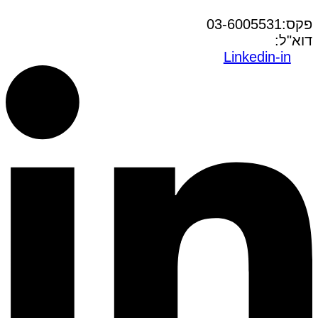
טל:03-6005572
פקס:03-6005531
דוא"ל:
office@dwo.co.il
Linkedin-in