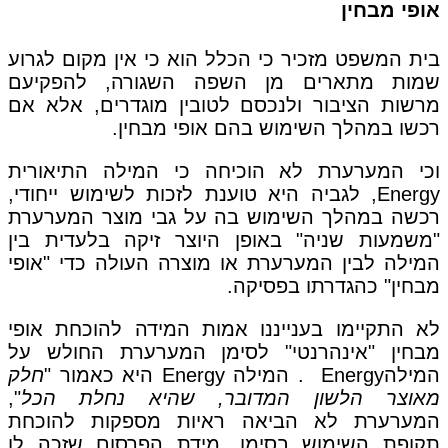
אופי מבחין
בית המשפט מזכיר כי הכלל הוא כי אין מקום לגרוע
שמות מתארים מן השפה השגורה, להפקיעם
מרשות הציבור ולנכסם לטובין מוגדרים, אלא אם
רכשו במהלך השימוש בהם אופי מבחין.
וכי המערערת לא הוכיחה כי המילה התיאורית
Energy, לגביה היא טוענת לזכות לשימוש ייחודי,
רכשה במהלך השימוש בה על גבי מוצר המערערת
"משמעות שניה" באופן היוצר זיקה בלעדית בין
המילה לבין המערערת או מוצרה העולה כדי "אופי
מבחין" כהגדרתו בפסיקה.
לא התקיימו בענייננו אמות המידה להוכחת אופי
מבחין "אינהרנטי" לסימן המערערת החולש על
המילהEnergy . המילה Energy היא כאמור "
חלק
מאוצר הלשון המדובר, שהיא נחלת הכל
",
המערערת לא הביאה ראיות מספקות להוכחת
תקופת השימוש בסימן, מידת הפרסום שזכה לו