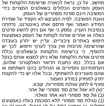
מחשב. על כן, נראה לכאורה שרשימת הלקוחות של
העסק והפרטים הכלולים בשאלונים המצויים בידי
המשיבה הינם סודות מסחריים של העסק.
טענת המשיבה, לפיה המבקש לא הקפיד על שמירת
המידע האמור ואף פרסם אותו באינטרנט, נדחתה
בנסיבות העניין. נפסק כי אף אם ניתן להשיג פרטים
כאלה או אחרים אודות לקוחות של העסק באמצעות
חיפוש באתרים ציבוריים, עדיין יש יתרון בעובדה
שהרשימה מרוכזת ואין צורך לערוך חיפוש. לכך יש
להוסיף, כי ברשימת הלקוחות ובשאלונים נכללו
פרטים אודות הלקוחות שלא ניתן למצוא אותם בנקל
אם בכלל, כמו כתובת הדואר האלקטרוני שלהם,
העדפותיהם והסיורים או הטיולים בהם השתתפו או
שהם מעוניינים להשתתף, ובכל אלה יש כדי להקנות
יתרון למחזיק במידע האמור.
סעיף 6 לחוק עוולות מסחריות, קובע:
"(א) לא יגזול אדם סוד מסחרי של אחר.
(ב) גזל סוד מסחרי הוא אחד מאלה:
(1) נטילת סוד מסחרי ללא הסכמת בעליו באמצעים
פסולים, או שימוש בסוד על ידי הנוטל; לעניין זה אין