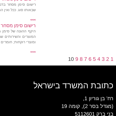
רישום סימן מסחר בדנמ
שבאותו סוג. ככל ואין ה
>>>
רישום סימן מסחר 
היקף ההגנה של סימן מ
ומוצרי רוקחות; חומרים 
>>>
10
9
8
7
6
5
4
3
2
1
כתובת המשרד בישראל
רח' בן גוריון 1,
(מגדל בסר 2), קומה 19
בני ברק 5112601