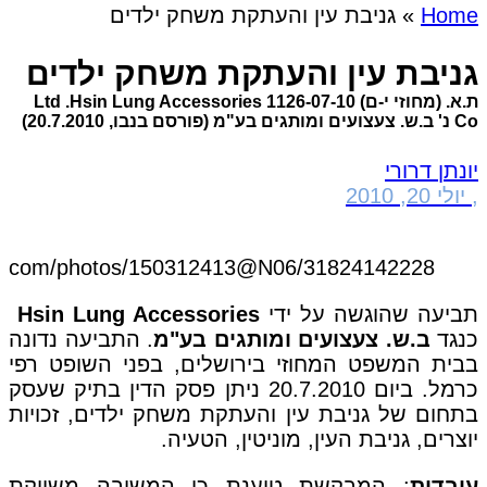
Home
»
גניבת עין והעתקת משחק ילדים
גניבת עין והעתקת משחק ילדים
ת.א. (מחוזי י-ם) 1126-07-10 Ltd .Hsin Lung Accessories
Co נ' ב.ש. צעצועים ומותגים בע"מ (פורסם בנבו, 20.7.2010)
יונתן דרורי
,
יולי 20, 2010
ickr.com/photos/150312413@N06/31824142228
תביעה שהוגשה על ידי
Hsin Lung Accessories
כנגד
ב.ש. צעצועים ומותגים בע"מ
. התביעה נדונה
בבית המשפט המחוזי בירושלים, בפני השופט רפי
כרמל. ביום 20.7.2010 ניתן פסק הדין בתיק שעסק
בתחום של גניבת עין והעתקת משחק ילדים, זכויות
יוצרים, גניבת העין, מוניטין, הטעיה.
עובדות
: המבקשת טוענת כי המשיבה משווקת