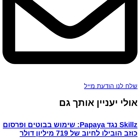
שלח לנו הודעת מייל
אולי יעניין אותך גם
Skillz נגד Papaya: שימוש בבוטים ופרסום
כוזב הובילו לחיוב של 719 מיליון דולר