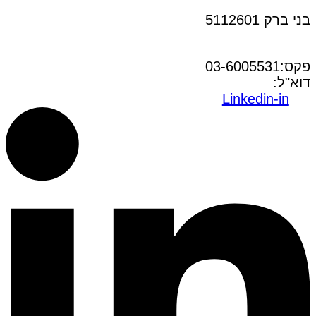
בני ברק 5112601
טל:03-6005572
פקס:03-6005531
דוא"ל:
office@dwo.co.il
Linkedin-in