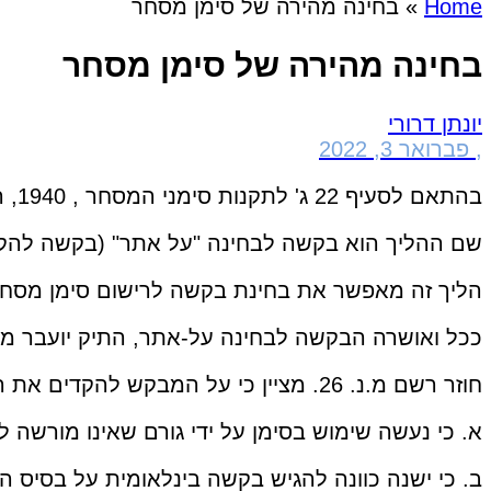
Home
»
בחינה מהירה של סימן מסחר
בחינה מהירה של סימן מסחר
יונתן דרורי
,
פברואר 3, 2022
בהתאם לסעיף 22 ג' לתקנות סימני המסחר , 1940, רשאי מבקש להגיש בקשה לבחינה מזורזת של הבקשה, אם בידיו נימוקים סבירים לכך.
שם ההליך הוא בקשה לבחינה "על אתר" (בקשה להק
הליך זה מאפשר את בחינת בקשה לרישום סימן מסחר 
ככל ואושרה הבקשה לבחינה על-אתר, התיק יועבר מי
חוזר רשם מ.נ. 26. מציין כי על המבקש להקדים את הבחינה להראות נימוקים סבירים להגשת בקשה על אתר ובהם למשל:
א. כי נעשה שימוש בסימן על ידי גורם שאינו מורשה ל
ב. כי ישנה כוונה להגיש בקשה בינלאומית על בסיס 